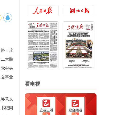
道路，攻
十二大胜
挝党中央
主义事业
看电视
战略意义
总书记同