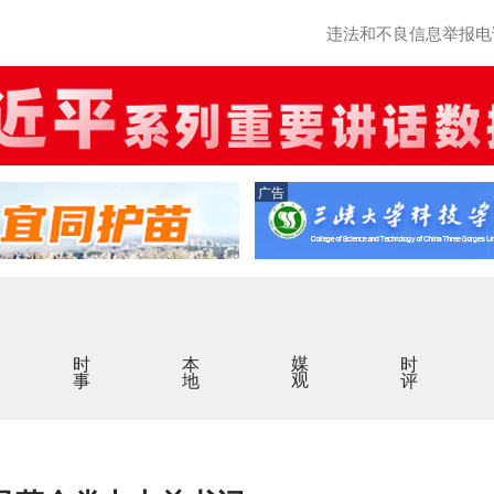
违法和不良信息举报电话：0
广告
时事
本地
媒观
时评