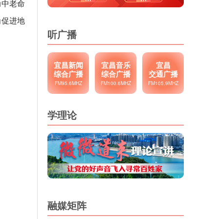
动中老命
为促进地
听广播
宜昌新闻
宜昌音乐
宜昌
综合广播
综合广播
交通广播
FM95.6MHZ
FM100.6MHZ
FM105.9MHZ
学理论
融媒矩阵