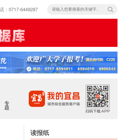
717-6449287
专题
读报纸