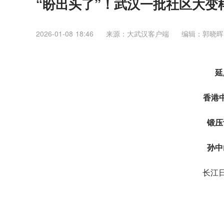
“盼出头了”！武汉一批社区大变
2026-01-08 18:46
来源：大武汉客户端
编辑：郭晓晖
延
香港
锻压
孙中
长江