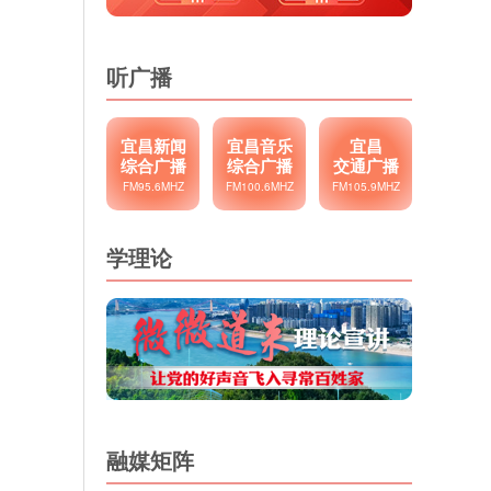
听广播
宜昌新闻
宜昌音乐
宜昌
综合广播
综合广播
交通广播
FM95.6MHZ
FM100.6MHZ
FM105.9MHZ
学理论
融媒矩阵