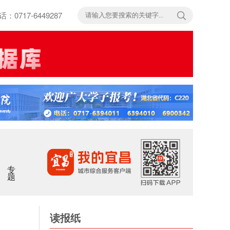
717-6449287
专题
读报纸