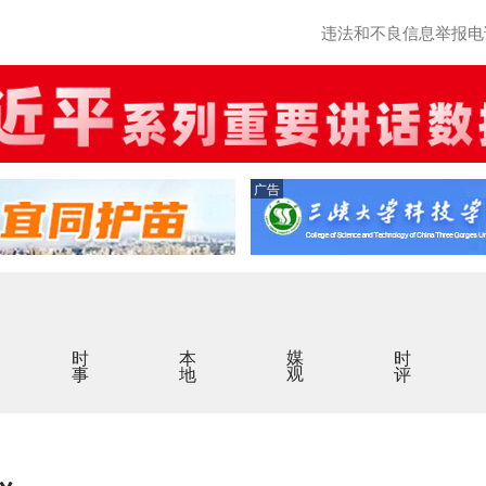
违法和不良信息举报电话：0
广告
时事
本地
媒观
时评