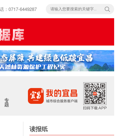
717-6449287
专题
读报纸