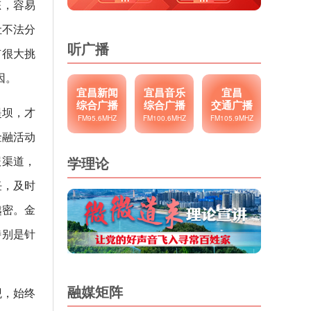
态，容易
让不法分
听广播
有很大挑
因。
宜昌新闻
宜昌音乐
宜昌
综合广播
综合广播
交通广播
堤坝，才
FM95.6MHZ
FM100.6MHZ
FM105.9MHZ
金融活动
报渠道，
学理论
任，及时
越密。金
特别是针
融媒矩阵
观，始终