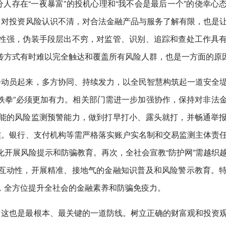
分人存在“一夜暴富”的投机心理和“我不会是最后一个”的侥幸心
，对投资风险认识不清，对合法金融产品与服务了解有限，也是
性强，伪装手段层出不穷，对监管、识别、追踪和查处工作具
传方式有时难以完全触达和覆盖所有风险人群，也是一方面的原
会动员起来，多方协同、持续发力，以全民智慧构筑起一道安全
“铁拳”必须更加有力。相关部门需进一步加强协作，保持对非法
能的风险监测预警能力，做到打早打小、露头就打，并畅通举
实。银行、支付机构等需严格落实账户实名制和交易监测主体责
化开展风险提示和防骗教育。再次，全社会宣教“防护网”需越织
互动性，开展精准、接地气的金融知识普及和风险警示教育。
，全方位提升全社会的金融素养和防骗免疫力。
，这也是最根本、最关键的一道防线。树立正确的财富观和投资