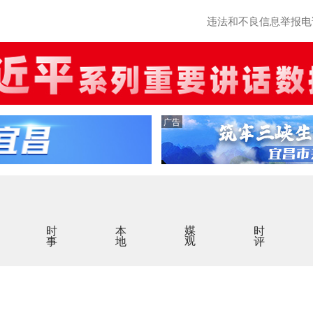
违法和不良信息举报电话：0
广告
时事
本地
媒观
时评