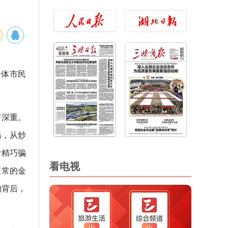
全体市民
。
害深重。
骗，从炒
计精巧骗
看电视
正常的金
的背后，