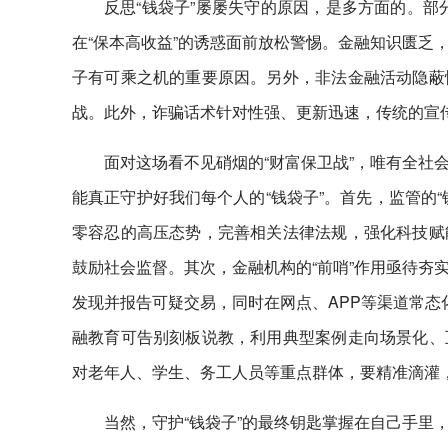
反思“钱袋子”屡屡失守的原因，是多方面的。部
在“保本高收益”的诱惑面前放松警惕。金融知识匮乏
子有可乘之机的重要原因。另外，非法金融活动隐蔽
战。此外，诈骗话术针对性强、更新迅速，传统的宣
面对这场看不见硝烟的“财富保卫战”，唯有全社
能真正守护好我们每个人的“钱袋子”。首先，监管的
零容忍的高压态势，完善相关法律法规，强化科技赋
鼓励社会监督。其次，金融机构的“前哨”作用亟待夯
发现并报告可疑交易，同时在网点、APP等渠道常态
融教育可告别刻板说教，利用典型案例走向场景化、
对老年人、学生、务工人员等重点群体，要精准滴灌
当然，守护“钱袋子”的最终钥匙掌握在自己手里