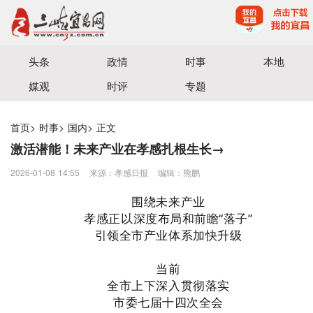
宜昌三峡融媒体中心主办
头条
政情
时事
本地
媒观
时评
专题
首页
>
时事
>
国内
>
正文
激活潜能！未来产业在孝感扎根生长→
2026-01-08 14:55
来源：孝感日报
编辑：熊鹏
围绕未来产业
孝感正以深度布局和前瞻“落子”
引领全市产业体系加快升级
当前
全市上下深入贯彻落实
市委七届十四次全会