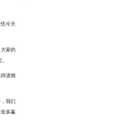
担忧今天
，大家的
定。
觉得遗憾
争，我们
创造多赢