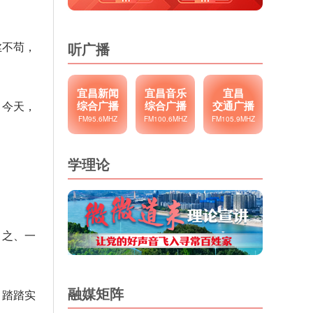
丝不苟，
听广播
宜昌新闻
宜昌音乐
宜昌
。今天，
综合广播
综合广播
交通广播
FM95.6MHZ
FM100.6MHZ
FM105.9MHZ
学理论
了之、一
融媒矩阵
；踏踏实