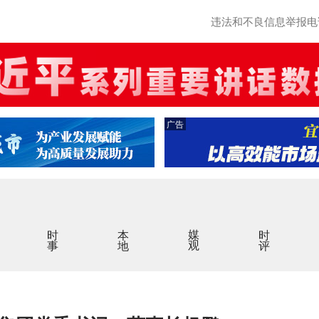
违法和不良信息举报电话：0
广告
时事
本地
媒观
时评