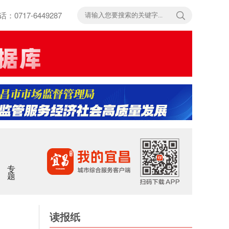
717-6449287
专题
读报纸