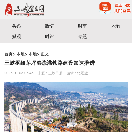
宜昌三峡融媒体中心主办
头条
政情
时事
本地
媒观
时评
专题
首页
>
本地
>
本地
>
正文
三峡枢纽茅坪港疏港铁路建设加速推进
2026-01-08 06:45
来源：三峡日报
编辑：张远近