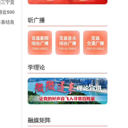
根三宁贡
近500
听广播
年喜结良
宜昌新闻
宜昌音乐
宜昌
综合广播
综合广播
交通广播
FM95.6MHZ
FM100.6MHZ
FM105.9MHZ
学理论
融媒矩阵