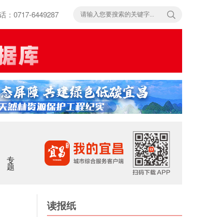
717-6449287
专题
读报纸