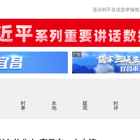
违法和不良信息举报电话：0
广告
时事
本地
媒观
时评