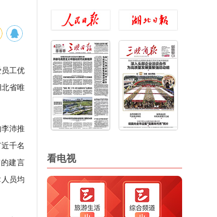
爱员工优
湖北省唯
的李沛推
有近千名
看电视
沛的建言
术人员均