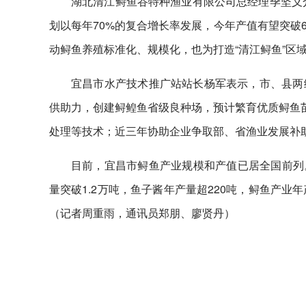
湖北清江鲟鱼谷特种渔业有限公司总经理季坚义介
划以每年70%的复合增长率发展，今年产值有望突破
动鲟鱼养殖标准化、规模化，也为打造“清江鲟鱼”区
宜昌市水产技术推广站站长杨军表示，市、县两
供助力，创建鲟鳇鱼省级良种场，预计繁育优质鲟鱼苗
处理等技术；近三年协助企业争取部、省渔业发展补助
目前，宜昌市鲟鱼产业规模和产值已居全国前列。
量突破1.2万吨，鱼子酱年产量超220吨，鲟鱼产
（记者周重雨，通讯员郑朋、廖贤丹）