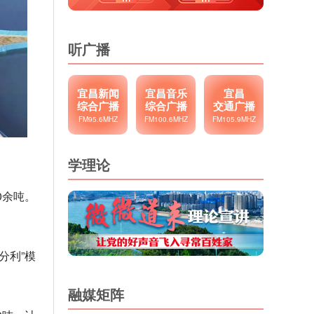
听广播
宜昌新闻
宜昌音乐
宜昌
综合广播
综合广播
交通广播
FM95.6MHZ
FM100.6MHZ
FM105.9MHZ
学理论
0余吨。
分利”模
融媒矩阵