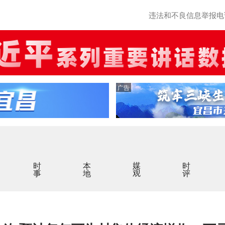
违法和不良信息举报电话：0
广告
时事
本地
媒观
时评