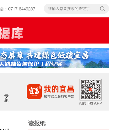
717-6449287
专题
读报纸