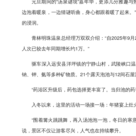
元旦期间的“汤泉谜境”嘉年华，更添几分雅趣与
边泡着暖泉，一边猜谜听曲，身心都跟着暖了起来。
的浸润。
青林明珠温泉总经理万双双介绍：“自2025年9
人次已较去年同期增长约1万。”
驱车深入远安县洋坪镇的宁静山村，武陵峡口温泉
钠、钾、氨等多种矿物质。21个露天泡池与12间石
“药浴区升级后，药包选择更丰富了。当归池的药
入冬以来，这里的活动一场接一场：年猪宴上灶
“围着篝火跳跳舞，再入汤池泡一泡，冬日的寒
说，景区不仅让游客尽兴，人气也在持续攀升。