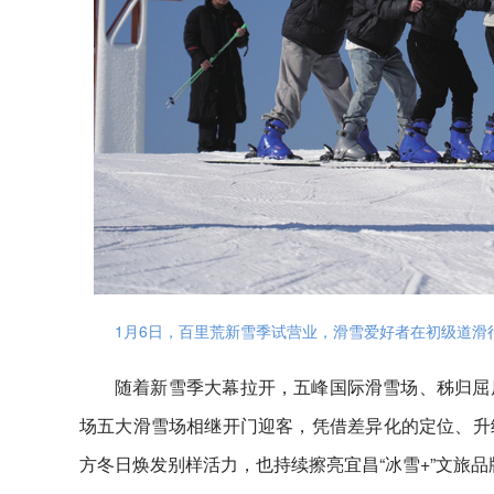
1月6日，百里荒新雪季试营业，滑雪爱好者在初级道滑
随着新雪季大幕拉开，五峰国际滑雪场、秭归屈
场五大滑雪场相继开门迎客，凭借差异化的定位、升
方冬日焕发别样活力，也持续擦亮宜昌“冰雪+”文旅品