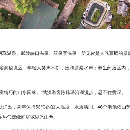
明珠温泉、武陵峡口温泉、双泉寨温泉，所见皆是人气蒸腾的景
溶洞秘境区，年轻人笑声不断，应和潺潺水声；养生药浴区内
座精巧的山水园林。”武汉游客陈玮璐沿湖漫步，忍不住赞叹。
涌出，常年保持53℃的宜人温度，水质清润。46个泡池依山
在热气缭绕间尽览湖光山色。