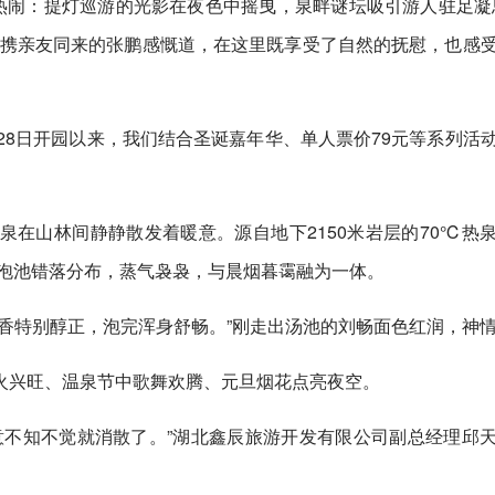
热闹：提灯巡游的光影在夜色中摇曳，泉畔谜坛吸引游人驻足凝
”携亲友同来的张鹏感慨道，在这里既享受了自然的抚慰，也感
月28日开园以来，我们结合圣诞嘉年华、单人票价79元等系列活
在山林间静静散发着暖意。源自地下2150米岩层的70℃热
屋泡池错落分布，蒸气袅袅，与晨烟暮霭融为一体。
香特别醇正，泡完浑身舒畅。”刚走出汤池的刘畅面色红润，神
火兴旺、温泉节中歌舞欢腾、元旦烟花点亮夜空。
意不知不觉就消散了。”湖北鑫辰旅游开发有限公司副总经理邱