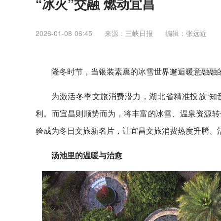
“冰火”交融 燃动宜昌
2026-01-08 06:45
来源：三峡日报
编辑：张远近
隆冬时节，当银装素裹的冰雪世界邂逅暖意融融的
为激活冬季文旅消费潜力，湖北省精准投放“知
利。而宜昌则顺势而为，将丰富的冰雪、温泉资源转化
验成为冬日文旅新名片，让宜昌文旅消费热度升腾、
汤池里的温暖与治愈