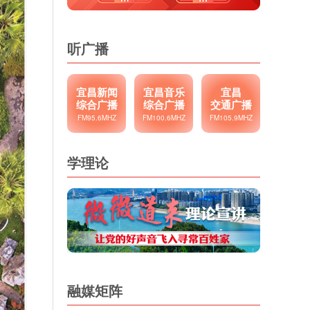
听广播
宜昌新闻
宜昌音乐
宜昌
综合广播
综合广播
交通广播
FM95.6MHZ
FM100.6MHZ
FM105.9MHZ
学理论
融媒矩阵