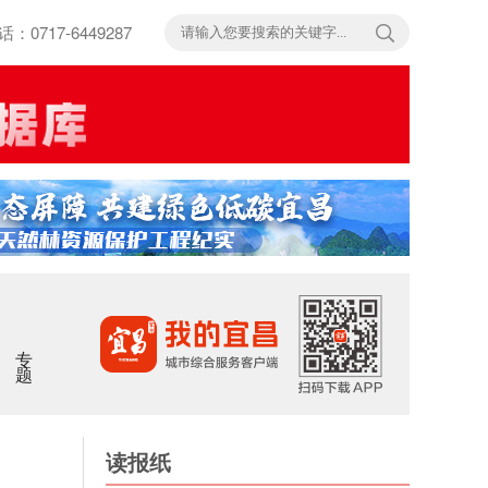
717-6449287
专题
读报纸