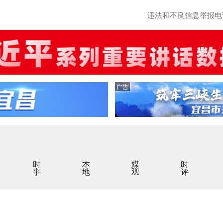
违法和不良信息举报电话：0
广告
时事
本地
媒观
时评