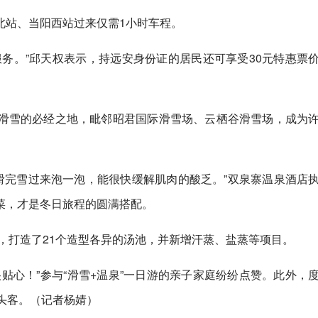
北站、当阳西站过来仅需1小时车程。
务。”邱天权表示，持远安身份证的居民还可享受30元特惠票
滑雪的必经之地，毗邻昭君国际滑雪场、云栖谷滑雪场，成为
滑完雪过来泡一泡，能很快缓解肌肉的酸乏。”双泉寨温泉酒店
菜，才是冬日旅程的圆满搭配。
级，打造了21个造型各异的汤池，并新增汗蒸、盐蒸等项目。
贴心！”参与“滑雪+温泉”一日游的亲子家庭纷纷点赞。此外，
头客。
（记者杨婧）