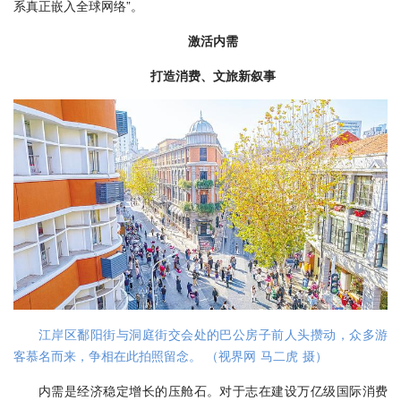
系真正嵌入全球网络”。
激活内需
打造消费、文旅新叙事
江岸区鄱阳街与洞庭街交会处的巴公房子前人头攒动，众多游
客慕名而来，争相在此拍照留念。 （视界网 马二虎 摄）
内需是经济稳定增长的压舱石。对于志在建设万亿级国际消费