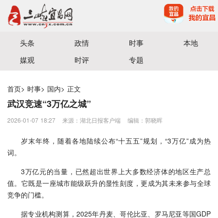
宜昌三峡融媒体中心主办
头条
政情
时事
本地
媒观
时评
专题
首页
>
时事
>
国内
>
正文
武汉竞速“3万亿之城”
2026-01-07 18:27
来源：湖北日报客户端
编辑：郭晓晖
岁末年终，随着各地陆续公布“十五五”规划，“3万亿”成为热
词。
3万亿元的当量，已然超出世界上大多数经济体的地区生产总
值。它既是一座城市能级跃升的显性刻度，更成为其未来参与全球
竞争的门槛。
据专业机构测算，2025年丹麦、哥伦比亚、罗马尼亚等国GDP