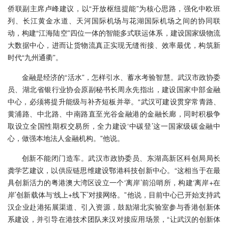
侨联副主席卢峰建议，以“开放枢纽提能”为核心思路，强化中欧班
列、长江黄金水道、天河国际机场与花湖国际机场之间的协同联
动，构建“江海陆空”四位一体的智能多式联运体系，建设国家级物流
大数据中心，进而让货物流真正实现无缝衔接、效率最优，构筑新
时代“九州通衢”。
金融是经济的“活水”，怎样引水、蓄水考验智慧。武汉市政协委
员、湖北省银行业协会原副秘书长周永先指出，建设国家中部金融
中心，必须将提升能级与补齐短板并举。“武汉可建设贯穿常青路、
黄浦路、中北路、中南路直至光谷金融港的金融长廊，同时积极争
取设立全国性期权交易所，全力建设‘中碳登’这一国家级碳金融中
心，做强本地法人金融机构。”他说。
创新不能闭门造车。武汉市政协委员、东湖高新区科创局局长
龚学艺建议，以供应链思维建设鄂港科技创新中心。“这相当于在最
具创新活力的粤港澳大湾区设立一个‘离岸’前沿哨所，构建‘离岸+在
岸’创新载体与‘线上+线下’对接网络。”他说，目前中心已开始支持武
汉企业赴港拓展渠道、引入资源，鼓励湖北实验室参与香港创新体
系建设，并引导在港技术团队来汉对接应用场景，“让武汉的创新体