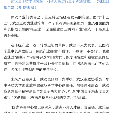
武汉量子技术研究院，科研人员进行量子算法研究。 （湖北日
报全媒记者 魏铼 摄）
武汉产业门类齐全，是支持区域经济发展的高原。面向“十五
五”，武汉正努力通过培育一个个具有源头创新能力、生态引领能力
和长期成长性的“根企业”，全面搭建自己的“根产业”生态，于高原上
再起高峰。
在传统产业一线，转型迫切而具体。武汉市人大代表、岚图汽
车董事长卢放指出，传统产业往往“不愿转、不敢转、不会转”。他建
议通过“诊断引导+标杆评选”指明方向，以专项贷款和税收优惠降低
成本，再搭建公共技术平台补齐能力短板，同时急需深化产学研合
作，强化企业在创新中的主体地位。
未来产业布局上，武汉也须敢下先手棋。武汉市政协委员，华
中科技大学国家脉冲强磁场科学中心副主任、教授徐刚建议，武汉
应聚焦量子精密测量与光量子两大优势，打造“中国量子精密测量之
都”。“这是我们已有深厚积累和优势的赛道。”他建议。
“国家科创中心建设越深入，越离不开人才链、资金链、政策链
对产业链、创新链的支持，‘校友经济’也需对应不断升级。”武汉市政