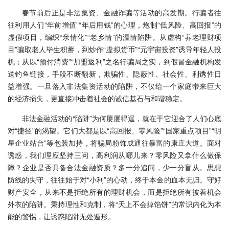
春节前后正是非法集资、金融诈骗等活动的高发期。行骗者往
往利用人们“年前增值”“年后用钱”的心理，炮制“低风险、高回报”的
虚假项目，编织“亲情化”“老乡情”的温情陷阱。从虚构“养老理财项
目”骗取老人毕生积蓄，到炒作“虚拟货币”“元宇宙投资”诱导年轻人投
机；从以“预付消费”“加盟返利”之名行骗局之实，到假冒金融机构发
送钓鱼链接，手段不断翻新，欺骗性、隐蔽性、社会性、利诱性日
益增强。一旦落入非法集资活动的陷阱，不仅给一个家庭带来巨大
的经济损失，更直接冲击着社会的诚信基石与和谐稳定。
非法金融活动的“陷阱”为何屡屡得逞，就在于它迎合了人们心底
对“捷径”的渴望。它们大都是以“高回报、零风险”“国家重点项目”“明
星企业站台”等包装加持，将骗局粉饰成通往暴富的康庄大道。面对
诱惑，我们理应坚持三问，高利润从哪儿来？零风险又拿什么做保
障？企业是否具备合法金融资质？多一分追问，少一分盲从。思想
防线的失守，往往始于对“小利”的心动，终于本金的血本无归。守好
财产安全，从来不是拒绝所有的理财机会，而是拒绝所有披着机会
外衣的陷阱。秉持理性和克制，将“天上不会掉馅饼”的常识内化为本
能的警惕，让诱惑陷阱无处遁形。