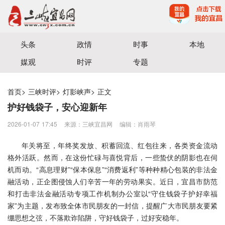
宜昌三峡融媒体中心主办
头条
政情
时事
本地
媒观
时评
专题
首页
>
三峡时评
>
灯影峡声
>
正文
护好钱袋子，安心迎新年
2026-01-07 17:45
来源：三峡宜昌网
编辑：肖雨琴
年关将至，年终奖发放、积蓄回流、红包往来，各类资金流动
格外活跃。然而，在这份忙碌与喜悦背后，一些蛰伏的阴影也在伺
机而动。“高息理财”“保本保息”“消费返利”等种种精心包装的非法金
融活动，正企图侵蚀人们辛苦一年的劳动果实。近日，宜昌市防范
和打击非法金融活动专项工作机制办公室以“守住钱袋子护好幸福
家”为主题，发布致全体市民朋友的一封信，提醒广大市民朋友要紧
绷思想之弦，不落欺诈陷阱，守好钱袋子，过好安稳年。