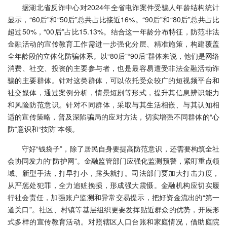
据湖北省反诈中心对2024年全省电诈案件受骗人年龄结构统计
显示，“60后”和“50后”总共占比接近16%。“90后”和“80后”总共占比
超过50%，“00后”占比15.13%。结合这一年龄分布特征，防范非法
金融活动的宣传教育工作需进一步强化分层、精准施策，构建覆盖
全年龄段的立体化防骗体系。以“80后”“90后”群体来说，他们是网络
消费、社交、投资的主要参与者，也是最容易遭受非法金融活动诈
骗的主要群体。针对这类群体，可以依托受众较广的短视频平台和
社交媒体，通过案例分析，情景短剧等形式，提升其信息辨识能力
和风险防范意识。针对不同群体，采取与其生活相嵌、与其认知相
适的宣传策略，普及深陷骗局的应对方法，切实增强不同群体的“心
防”意识和“技防”本领。
守好“钱袋子”，除了居民自身要提高防范意识，还需要构筑全社
会协同发力的“防护网”。金融监管部门应强化监测预警，紧盯重点领
域、新型手法，打早打小，露头就打。司法部门要加大打击力度，
从严惩处犯罪，全力追赃挽损，形成强大震慑。金融机构应切实履
行社会责任，加强账户监测和异常交易提示，把好资金流出的“第一
道关口”。社区、村镇等基层组织更要发挥贴近群众的优势，开展形
式多样的宣传教育活动。对照辖区人口台账和家庭情况，借助庭院