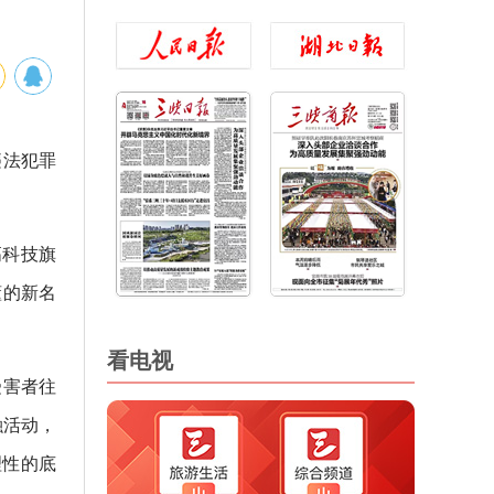
违法犯罪
高科技旗
懂的新名
看电视
受害者往
融活动，
理性的底