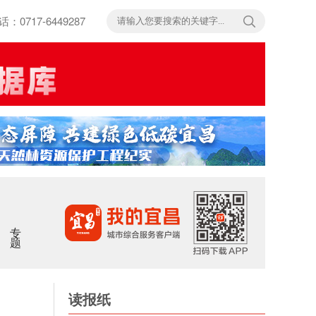
717-6449287
专题
读报纸