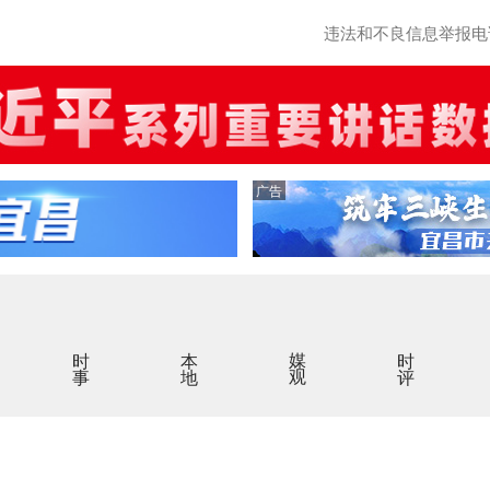
违法和不良信息举报电话：0
广告
时事
本地
媒观
时评