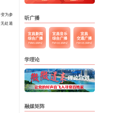
转变为参
听广播
动无处遁
宜昌新闻
宜昌音乐
宜昌
综合广播
综合广播
交通广播
FM95.6MHZ
FM100.6MHZ
FM105.9MHZ
学理论
融媒矩阵