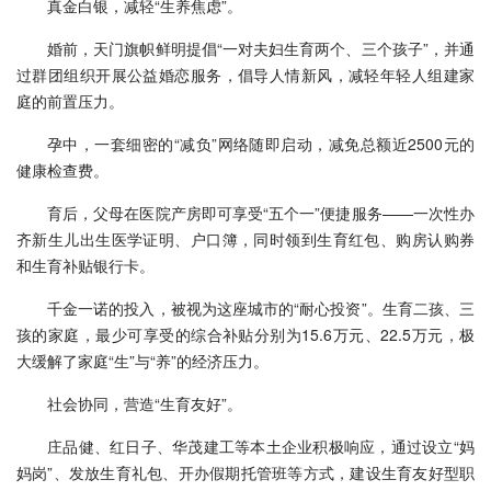
真金白银，减轻“生养焦虑”。
婚前，天门旗帜鲜明提倡“一对夫妇生育两个、三个孩子”，并通
过群团组织开展公益婚恋服务，倡导人情新风，减轻年轻人组建家
庭的前置压力。
孕中，一套细密的“减负”网络随即启动，减免总额近2500元的
健康检查费。
育后，父母在医院产房即可享受“五个一”便捷服务——一次性办
齐新生儿出生医学证明、户口簿，同时领到生育红包、购房认购券
和生育补贴银行卡。
千金一诺的投入，被视为这座城市的“耐心投资”。生育二孩、三
孩的家庭，最少可享受的综合补贴分别为15.6万元、22.5万元，极
大缓解了家庭“生”与“养”的经济压力。
社会协同，营造“生育友好”。
庄品健、红日子、华茂建工等本土企业积极响应，通过设立“妈
妈岗”、发放生育礼包、开办假期托管班等方式，建设生育友好型职