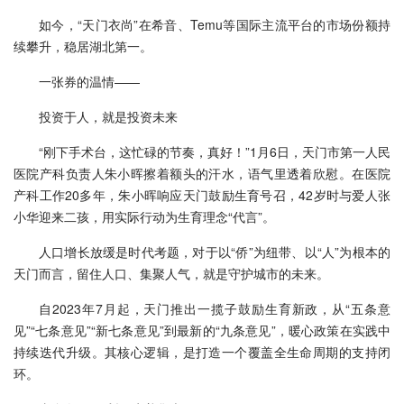
如今，“天门衣尚”在希音、Temu等国际主流平台的市场份额持
续攀升，稳居湖北第一。
一张券的温情——
投资于人，就是投资未来
“刚下手术台，这忙碌的节奏，真好！”1月6日，天门市第一人民
医院产科负责人朱小晖擦着额头的汗水，语气里透着欣慰。在医院
产科工作20多年，朱小晖响应天门鼓励生育号召，42岁时与爱人张
小华迎来二孩，用实际行动为生育理念“代言”。
人口增长放缓是时代考题，对于以“侨”为纽带、以“人”为根本的
天门而言，留住人口、集聚人气，就是守护城市的未来。
自2023年7月起，天门推出一揽子鼓励生育新政，从“五条意
见”“七条意见”“新七条意见”到最新的“九条意见”，暖心政策在实践中
持续迭代升级。其核心逻辑，是打造一个覆盖全生命周期的支持闭
环。