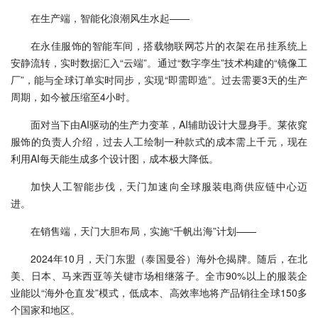
在生产端，智能化浪潮风生水起——
在永佳服饰的智能车间，搭载物联网芯片的衣架在吊挂系统上
安静流转，实时数据汇入“云端”。通过“数字孪生”技术构建的“镜像工
厂”，能与全球订单实时同步，实现“即需即造”。过去需要3天的生产
周期，如今被压缩至4小时。
面对当下由AI驱动的生产力变革，AI辅助设计大显身手。莱依窕
服饰的负责人介绍，过去人工绘制一种款式的成本需上千元，现在
利用AI每天能生成多个设计图，成本极大降低。
加快人工智能步伐，天门加速向全球服装电商供应链中心迈
进。
在销售端，天门大胆布局，实施“千帆出海”计划——
2024年10月，天门东盟（泰国曼谷）海外仓揭牌。随后，在北
美、日本、马来西亚等关键市场相继落子。全市90%以上的服装企
业能以“海外仓直发”模式，低成本、高效率地将产品销往全球150多
个国家和地区。