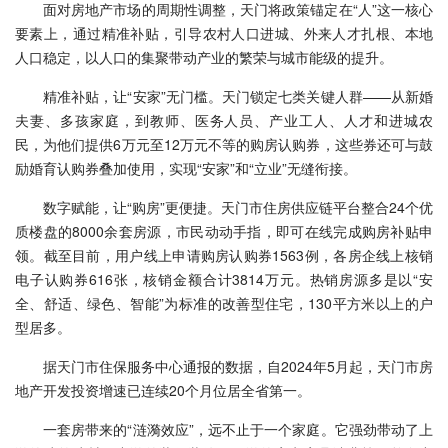
面对房地产市场的周期性调整，天门将政策锚定在“人”这一核心
要素上，通过精准补贴，引导农村人口进城、外来人才扎根、本地
人口稳定，以人口的集聚带动产业的繁荣与城市能级的提升。
精准补贴，让“安家”无门槛。天门锁定七类关键人群——从新婚
夫妻、多孩家庭，到教师、医务人员、产业工人、人才和进城农
民，为他们提供6万元至12万元不等的购房认购券，这些券还可与鼓
励婚育认购券叠加使用，实现“安家”和“立业”无缝衔接。
数字赋能，让“购房”更便捷。天门市住房供应链平台整合24个优
质楼盘的8000余套房源，市民动动手指，即可在线完成购房补贴申
领。截至目前，用户线上申请购房认购券1563例，各房企线上核销
电子认购券616张，核销金额合计3814万元。热销房源多是以“安
全、舒适、绿色、智能”为标准的改善型住宅，130平方米以上的户
型居多。
据天门市住保服务中心通报的数据，自2024年5月起，天门市房
地产开发投资增速已连续20个月位居全省第一。
一套房带来的“涟漪效应”，远不止于一个家庭。它强劲带动了上