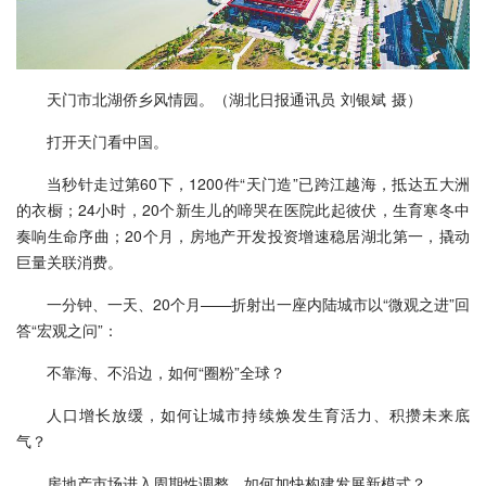
天门市北湖侨乡风情园。（湖北日报通讯员 刘银斌 摄）
打开天门看中国。
当秒针走过第60下，1200件“天门造”已跨江越海，抵达五大洲
的衣橱；24小时，20个新生儿的啼哭在医院此起彼伏，生育寒冬中
奏响生命序曲；20个月，房地产开发投资增速稳居湖北第一，撬动
巨量关联消费。
一分钟、一天、20个月——折射出一座内陆城市以“微观之进”回
答“宏观之问”：
不靠海、不沿边，如何“圈粉”全球？
人口增长放缓，如何让城市持续焕发生育活力、积攒未来底
气？
房地产市场进入周期性调整，如何加快构建发展新模式？