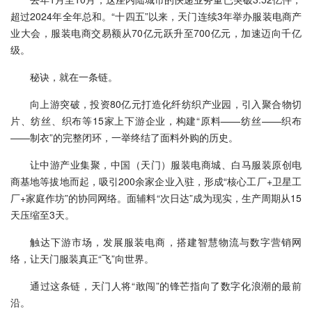
超过2024年全年总和。“十四五”以来，天门连续3年举办服装电商产
业大会，服装电商交易额从70亿元跃升至700亿元，加速迈向千亿
级。
秘诀，就在一条链。
向上游突破，投资80亿元打造化纤纺织产业园，引入聚合物切
片、纺丝、织布等15家上下游企业，构建“原料——纺丝——织布
——制衣”的完整闭环，一举终结了面料外购的历史。
让中游产业集聚，中国（天门）服装电商城、白马服装原创电
商基地等拔地而起，吸引200余家企业入驻，形成“核心工厂+卫星工
厂+家庭作坊”的协同网络。面辅料“次日达”成为现实，生产周期从15
天压缩至3天。
触达下游市场，发展服装电商，搭建智慧物流与数字营销网
络，让天门服装真正“飞”向世界。
通过这条链，天门人将“敢闯”的锋芒指向了数字化浪潮的最前
沿。