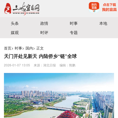
宜昌三峡融媒体中心主办
头条
政情
时事
本地
媒观
时评
专题
首页
>
时事
>
国内
>
正文
天门开处见新天 内陆侨乡“链”全球
2026-01-07 13:05
来源：湖北日报
编辑：熊鹏