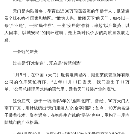
天门是内陆侨乡，孕育出近30万闯荡四海的华侨华人，足迹遍
及全球40多个国家和地区。“敢为人先、敢闯天下”的天门，如今以一
条“产业链”、一张“民生券”、一座“安居房”作答，串起“以产聚势、以
人固本、以城安民”的闭环逻辑，走上新时代侨乡的高质量发展之
路。
一条链的嬗变——
过去是“汗水制造”，现在是“智慧创造”
1月5日，在中国（天门）服装电商城内，湖北莱依窕服饰有限
公司的仓库繁忙有序。“去年11月11日当天，我们卖出了11万
单。”公司总经理周龙伟的语气里，透着天门服装产业的底气。
这份底气，源于一场持续3年的“雁阵北归”。曾经，30万天门人
南下广东，用针线绣出“天门服装人”的金字招牌；如今，10万余名游
子带着技术、资本返乡，在智能生产线的“嗒嗒”声中，重构了一座内
陆城市的产业格局。
去年1月至10月，这座内陆城市的快递业务量已突破3.52亿件，