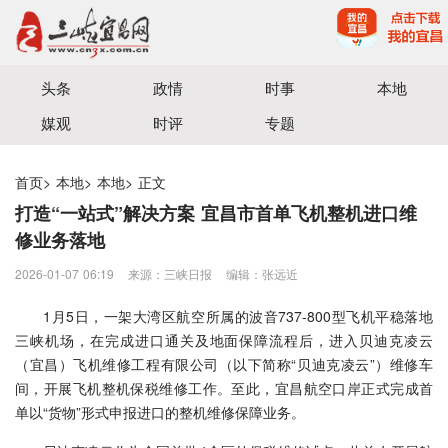
宜昌三峡融媒体中心主办
头条
政情
时事
本地
媒观
时评
专题
首页
>
本地
>
本地
>
正文
打造“一站式”解决方案 宜昌市首单飞机整机进口维
修业务落地
2026-01-07 06:19
来源：三峡日报
编辑：张远近
1月5日，一架大湾区航空所属的波音737-800型飞机平稳落地
三峡机场，在完成进口通关及地面保障流程后，进入贝迪克凌云
（宜昌）飞机维修工程有限公司（以下简称“贝迪克凌云”）维修车
间，开展飞机整机保税维修工作。至此，宜昌航空口岸正式完成首
单以“货物”形式申报进口的整机维修保障业务。