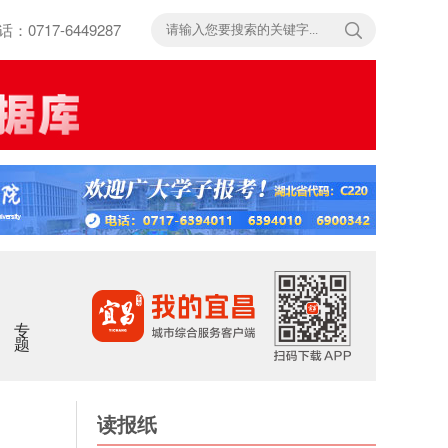
717-6449287
专题
读报纸