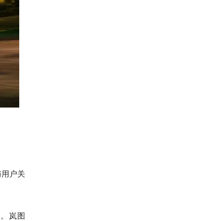
与用户关
求。岚图