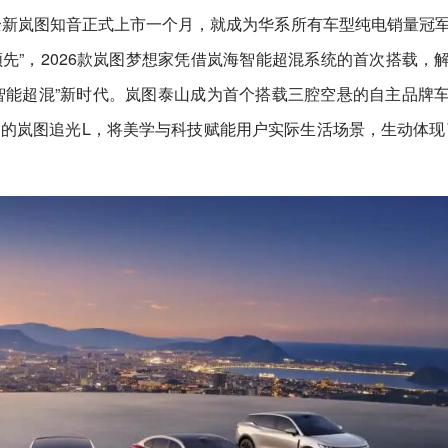
户。全新岚图知音正式上市一个月，就成为华系所有车型纯电销量冠
先”，2026款岚图梦想家凭借岚海智能超混系统的首次搭载，
智能超混”新时代。岚图泰山成为首个搭载三腔空悬的自主品牌
赛道的岚图追光L，将美学与科技赋能用户实际生活场景，生动体现