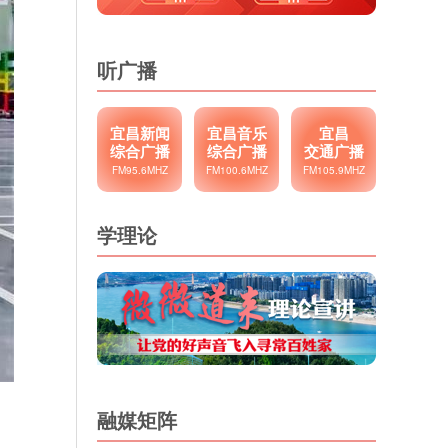
听广播
宜昌新闻
宜昌音乐
宜昌
综合广播
综合广播
交通广播
FM95.6MHZ
FM100.6MHZ
FM105.9MHZ
学理论
融媒矩阵