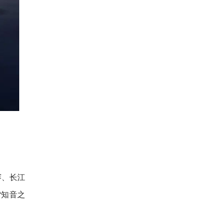
赛、长江
“知音之