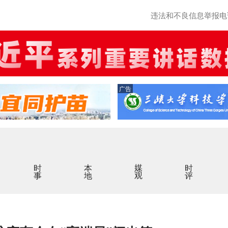
违法和不良信息举报电话：0
广告
时事
本地
媒观
时评