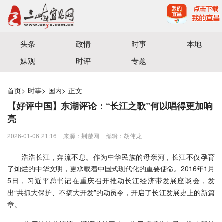
宜昌三峡融媒体中心主办
头条
政情
时事
本地
媒观
时评
专题
首页
>
时事
>
国内
>
正文
【好评中国】东湖评论：“长江之歌”何以唱得更加响
亮
2026-01-06 21:16
来源：​荆楚网
编辑：胡伟龙
浩浩长江，奔流不息。作为中华民族的母亲河，长江不仅孕育
了灿烂的中华文明，更承载着中国式现代化的重要使命。2016年1月
5日，习近平总书记在重庆召开推动长江经济带发展座谈会，发
出“共抓大保护、不搞大开发”的动员令，开启了长江发展史上的新篇
章。