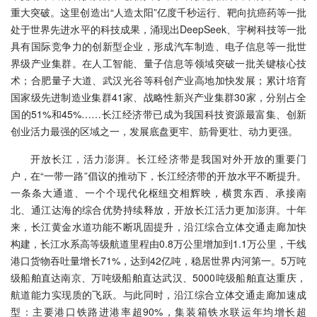
重大突破。这里创造出“人造太阳”亿度千秒运行、靶向抗癌药等一批
处于世界先进水平的科技成果，涌现出DeepSeek、宇树科技等一批
具有国际竞争力的创新型企业，形成汽车制造、电子信息等一批世
界级产业集群。在人工智能、量子信息等领域突破一批关键核心技
术；合肥量子大道、武汉光谷等科创产业高地加快发展；累计培育
国家级先进制造业集群41家、战略性新兴产业集群30家，分别占全
国的51%和45%……长江经济带已成为我国科技资源最富集、创新
创业活力最强的区域之一，发展底盘更牢、筋骨更壮、动力更强。
开放长江，活力澎湃。长江经济带是我国对外开放的重要门
户，在“一带一路”倡议的推动下，长江经济带的开放水平不断提升。
一条条大通道、一个个现代化枢纽交相辉映，横贯东西、承接南
北、通江达海的综合优势持续释放，开放长江活力更加澎湃。十年
来，长江黄金水道功能不断巩固提升，沿江综合立体交通走廊加快
构建，长江水系高等级航道里程由0.8万公里增加到1.1万公里，干线
港口货物吞吐量增长71%，达到42亿吨，稳居世界内河第一。5万吨
级船舶直达南京、万吨级船舶直达武汉、5000吨级船舶直达重庆，
航道能力实现质的飞跃。与此同时，沿江综合立体交通走廊加速成
型：主要港口铁路进港率超90%，集装箱铁水联运年均增长超