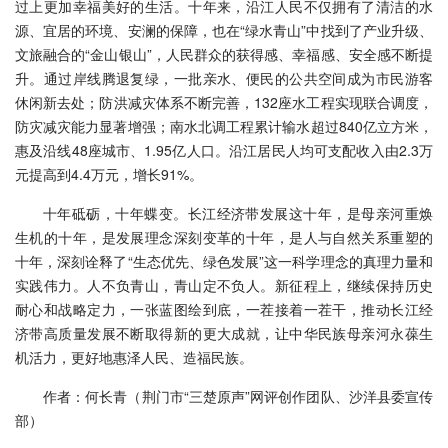
过上更加幸福美好的生活。十年来，沿江人民不仅拥有了清洁的水
源、宜居的环境、安澜的保障，也在“绿水青山”中找到了产业升级、
文旅融合的“金山银山”，人民群众的获得感、幸福感、安全感不断提
升。通过岸线腾退复绿，一批亲水、便民的公共空间成为市民游客
休闲新去处；防洪减灾体系不断完善，132座水工程实现联合调度，
防灾减灾能力显著增强；南水北调工程累计输水超过840亿立方米，
惠及沿线48座城市、1.95亿人口。沿江居民人均可支配收入由2.3万
元提高到4.4万元，增长91%。
十年砥砺，十年蝶变。长江经济带发展这十年，是母亲河重焕
生机的十年，是发展理念深刻变革的十年，是人与自然关系重塑的
十年，深刻诠释了“生态优先、绿色发展”这一科学理念的真理力量和
实践伟力。人不负青山，青山定不负人。新征程上，继续保持历史
耐心和战略定力，一张蓝图绘到底，一茬接着一茬干，推动长江经
济带高质量发展不断取得新的更大成就，让中华民族母亲河永葆生
机活力，更好地惠泽人民、造福民族。
作者：何长青（荆门市“三楚原声”网评创作团队、沙洋县委宣传
部）