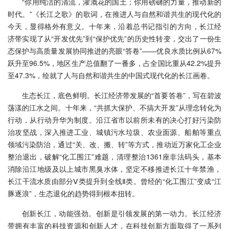
“你用纯洁的清流，灌溉花的国土；你用磅礴的力量，推动新的
时代。”《长江之歌》的歌词，在推进人与自然和谐共生的现代化的
今天，显得格外有意义。十年来，沿着总书记指引的方向，长江经
济带实现了从“开发优先”到“保护优先”的历史性转变，交出了一份生
态保护与高质量发展协同推进的亮眼“答卷”——优良水质比例从67%
跃升至96.5%，地区生产总值翻了一番多，占全国比重从42.2%提升
至47.3%，绘就了人与自然和谐共生的中国式现代化的长江画卷。
生态长江，底色鲜明。长江经济带发展的“首要答卷”，写在碧波
荡漾的江水之间。十年来，“共抓大保护、不搞大开发”从理念转化为
行动，从行动升华为制度。沿江省市以前所未有的决心打好污染防
治攻坚战，深入推进工业、城镇污水垃圾、农业面源、船舶等重点
领域污染防治，通过“关、改、搬、转”等方式，推动近万家化工企业
整治退出，破解“化工围江”难题，清理整治1361座非法码头，基本
消除沿江地级及以上城市黑臭水体，坚定不移推进长江十年禁渔，
长江干流水质由部分Ⅴ类提升到全线Ⅱ类。曾经的“化工围江”变成“江
豚逐浪”，生态退化的趋势得到根本扭转。
创新长江，动能强劲。创新是引领发展的第一动力。长江经济
带拥有丰富的科技资源和创新人才，在科技创新方面取得了一系列