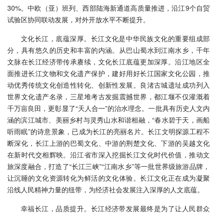
30%。中欧（亚）班列、西部陆海新通道高质量推进，沿江9个自贸
试验区协同联动发展，对外开放水平不断提升。
文化长江，底蕴深厚。长江文化是中华民族文化的重要组成部
分，具有悠久的历史和丰富的内涵。从巴山蜀水到江南水乡，千年
文脉在长江经济带传承赓续，文化长江底蕴更加深厚。沿江地区全
面推进长江文物和文化遗产保护，建好用好长江国家文化公园，推
动优秀传统文化创造性转化、创新性发展。良渚古城遗址成功列入
世界文化遗产名录，三星堆考古发掘震撼世界，都江堰不仅灌溉着
千万亩良田，更彰显了“天人合一”的治水理念。一批具有历史人文内
涵的滨江城市、美丽乡村与灵秀山水和谐相融，“春水碧于天，画船
听雨眠”的诗意景象，已成为长江的亮丽名片。长江文明探源工程不
断深化，长江上游的巴蜀文化、中游的荆楚文化、下游的吴越文化
在新时代交相辉映。沿江省市深入挖掘长江文化时代价值，推动文
旅深度融合，打造了“长江三峡”“江南水乡”等一批世界级旅游品牌，
让沉睡的文化资源转化为鲜活的文化体验。长江文化正在成为凝聚
沿线人民精神力量的纽带，为经济社会发展注入深厚的人文底蕴。
幸福长江，品质提升。长江经济带发展最终是为了让人民群众