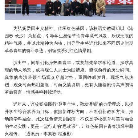
为弘扬爱国主义精神、传承红色基因，该校语文教研组以《沁
园春·长沙》为起点，引导学生感悟革命青年意气风发、乐观无畏的
精神气质，并以此精神为内核，指导学生将近代以来不同历史时期
革命青年的奋斗事迹，创编成系列红色情景剧。
演出中，同学们化身热血青年，或复刻先辈求学论道、探求真
理的动人场景，或再现仁人志士为国请愿、慷慨前行的历史瞬间。
真挚的表演带领全场观众穿越时空，重回峥嵘岁月。现场气氛热
烈，观众时而热泪盈眶，时而义愤填膺，更有人随着剧情高声朗诵
革命誓言，情感共鸣持续涌动。
近年来，该校积极践行“尊重个性，激发潜能”的办学理念，以提
升学生综合素养为目标，依据新课标方向，不断创新教学方法，推
动跨学科融合。此次红色情景剧展演，不仅是学校德育与美育融合
的生动实践，更是一堂行走的“思政课”，让红色基因在青春演绎中薪
火相传。（通讯员：李素敏 程雁彬）