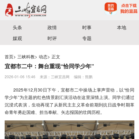
宜昌三峡融媒体中心主办
头条
政情
时事
本地
媒观
时评
专题
首页
>
三峡科教
>
动态
>
正文
宜都市二中：舞台重现“恰同学少年”
2026-01-06 15:46
来源：三峡宜昌网
编辑：熊鹏
2025年12月30日下午，宜都市二中操场上掌声雷动，以“恰同
学少年”为主题的红色情景剧汇演活动在这里深情上演。同学们通过
沉浸式表演，生动再现了从新民主主义革命前期到抗日战争时期革
命青年勇赴国难、担当奉献、矢志报国的壮阔历程。