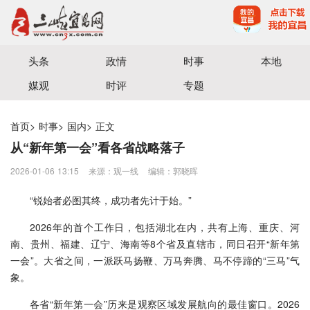
宜昌三峡融媒体中心主办
头条
政情
时事
本地
媒观
时评
专题
首页
>
时事
>
国内
>
正文
从“新年第一会”看各省战略落子
2026-01-06 13:15
来源：观一线
编辑：郭晓晖
“锐始者必图其终，成功者先计于始。”
2026年的首个工作日，包括湖北在内，共有上海、重庆、河
南、贵州、福建、辽宁、海南等8个省及直辖市，同日召开“新年第
一会”。大省之间，一派跃马扬鞭、万马奔腾、马不停蹄的“三马”气
象。
各省“新年第一会”历来是观察区域发展航向的最佳窗口。2026