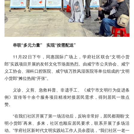
串联“多元力量” 实现“按需配送”
11月22日下午，同惠国际广场上，学府社区联合“文明小货
郎”实践项目开展的友邻文化节场面热烈。由咸宁市公关协会、咸宁
义工协会、湖科口腔医院、咸宁镇万胜风湿医院等单位组成的“文明
小货郎”摊位热闹“开张”。
义诊、义剪、急救科普、非遗手工、《咸宁市文明行为促进条
例》宣传等十余个服务项目精准对接居民需求，得到居民一致点
赞。
“在我们社区开展了第一场活动后，反响非常好，居民都期盼‘文
明小货郎’再来、多来，社区也顺应居民要求，联系开展了多场活
动。”学府社区新时代文明实践站工作人员余霞说，“我们社区一老一