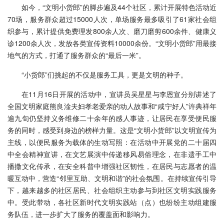
如今，“文明小货郎”的脚步遍及44个社区，累计开展特色活动近
70场，服务群众超过15000人次，单场服务最多吸引了61家社会组
织参与，累计提供免费理发800余人次、磨刀磨剪600余件、健康义
诊1200余人次，发放各类宣传资料10000余份。“文明小货郎”用最接
地气的方式，打通了服务群众的“最后一米”。
“小货郎”们挑起的不仅是服务工具，更是文明的种子。
在11月16日开展的活动中，宣讲员吴星星与李恩宣分别讲述了
全国文明家庭熊良淦夫妇孝老爱亲的动人故事和“咸宁好人”许典祥年
逾九旬仍坚持义务维修二十余年的感人事迹，让居民在享受便民服
务的同时，感受到身边的榜样力量。这是“文明小货郎”以文明宣传为
主线，以便民服务为载体的生动写照：在活动中开展党的二十届四
中全会精神宣讲，在文艺展演中传递移风易俗理念，在非遗手工中
播撒文化传承，在安全科普中增强社区韧性，在居民与志愿者的温
暖互动中，营造“邻里互助、文明和谐”的社会氛围。在持续宣传引导
下，越来越多的社区居民、社会组织主动参与到社区文明实践服务
中。受此带动，各社区新时代文明实践站（点）也纷纷主动组建服
务队伍，进一步扩大了服务的覆盖面和影响力。