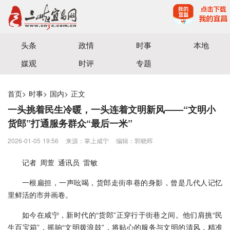
宜昌三峡融媒体中心主办
头条
政情
时事
本地
媒观
时评
专题
首页
>
时事
>
国内
>
正文
一头挑着民生冷暖，一头连着文明新风——“文明小
货郎”打通服务群众“最后一米”
2026-01-05 19:56
来源：掌上咸宁
编辑：郭晓晖
记者 周萱 通讯员 雷敏
一根扁担，一声吆喝，货郎走街串巷的身影，曾是几代人记忆
里鲜活的市井画卷。
如今在咸宁，新时代的“货郎”正穿行于街巷之间。他们肩挑“民
生百宝箱”，摇响“文明拨浪鼓”，将贴心的服务与文明的清风，精准