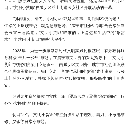
打……”服务摊点前人头攒动，居民笑语盈盈，这是2025年10月24
日，“文明小货郎”在咸安区浮山街道长安社区开展活动的一幕。
“别看理发、磨刀、小修小补都是些琐事，对腿脚不便的老人、
忙碌的上班族来说，就是急难愁盼。”咸宁市社会组织联合会常务副
会长雷应逸说道，“文明小货郎”瞄准的，正是这些生活中的“微需
求”，力求用“小切口”解决“大民生”。
2023年，为进一步推动新时代文明实践扎根基层，有效破解服
务群众“最后一公里”难题，在咸宁市文明办的策划指导下，“文明小
货郎”文明实践项目应运而生，由咸安区文明办、咸宁市社会组织联
合会具体承接运营。项目之名，意在传承旧时“货郎”走街串巷、服务
上门的朴素精神，并赋予其新时代“传播文明、服务民生”的丰富内
涵。
经过两年多的探索与实践，项目逐渐形成了聚焦“急难愁盼”、服
务“小实快准”的鲜明特色。
切口“小”。“文明小货郎”专注解决生活中理发、磨刀、小家电维
修、义诊等日常小难题。