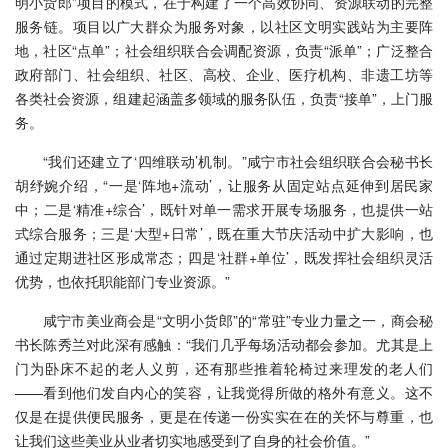
明小货郎”项目的模式，在于构建了一个高效协同、资源联动的完整
服务链。项目以广大群众为服务对象，以社区文明实践站为主要阵
地，社区“点单”；社会组织联合会调配资源，负责“派单”；广泛整合
政府部门、社会组织、社区、高校、企业、医疗机构、非遗工坊等
各类社会资源，组建起涵盖多领域的服务队伍，负责“接单”，上门服
务。
“我们还建立了‘四维联动’机制。”咸宁市社会组织联合会秘书长
胡纾婉介绍，“一是‘阵地+流动’，让服务从固定站点延伸到居民家
中；二是‘精准+综合’，既针对单一需求开展专场服务，也提供一站
式综合服务；三是‘大型+日常’，既在重大节庆活动中扩大影响，也
通过定期进社区形成常态；四是‘社群+单位’，既发挥社会组织灵活
优势，也依托职能部门专业资源。”
咸宁市美业商会是“文明小货郎”的“常驻”专业力量之一，商会秘
书长陈秀兰对此深有感触：“我们几乎每场活动都会参加。尤其是上
门为卧床不起的老人义剪，还有那些推着轮椅过来理发的老人们
——看到他们发自内心的笑容，让我觉得所做的格外有意义。这不
仅是在提供便民服务，更是在传递一份实实在在的关怀与尊重，也
让我们这些美业从业者切实地感受到了自身的社会价值。”