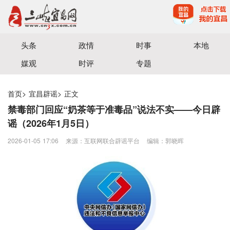
宜昌三峡融媒体中心主办
头条
政情
时事
本地
媒观
时评
专题
首页
>
宜昌辟谣
>
正文
禁毒部门回应“奶茶等于准毒品”说法不实——今日辟
谣（2026年1月5日）
2026-01-05 17:06
来源：互联网联合辟谣平台
编辑：郭晓晖