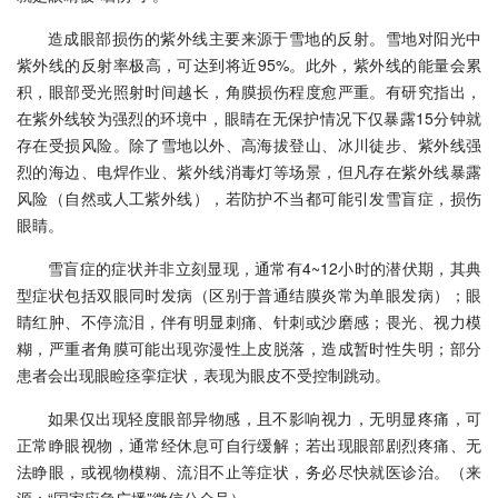
造成眼部损伤的紫外线主要来源于雪地的反射。雪地对阳光中
紫外线的反射率极高，可达到将近95%。此外，紫外线的能量会累
积，眼部受光照射时间越长，角膜损伤程度愈严重。有研究指出，
在紫外线较为强烈的环境中，眼睛在无保护情况下仅暴露15分钟就
存在受损风险。除了雪地以外、高海拔登山、冰川徒步、紫外线强
烈的海边、电焊作业、紫外线消毒灯等场景，但凡存在紫外线暴露
风险（自然或人工紫外线），若防护不当都可能引发雪盲症，损伤
眼睛。
雪盲症的症状并非立刻显现，通常有4~12小时的潜伏期，其典
型症状包括双眼同时发病（区别于普通结膜炎常为单眼发病）；眼
睛红肿、不停流泪，伴有明显刺痛、针刺或沙磨感；畏光、视力模
糊，严重者角膜可能出现弥漫性上皮脱落，造成暂时性失明；部分
患者会出现眼睑痉挛症状，表现为眼皮不受控制跳动。
如果仅出现轻度眼部异物感，且不影响视力，无明显疼痛，可
正常睁眼视物，通常经休息可自行缓解；若出现眼部剧烈疼痛、无
法睁眼，或视物模糊、流泪不止等症状，务必尽快就医诊治。（来