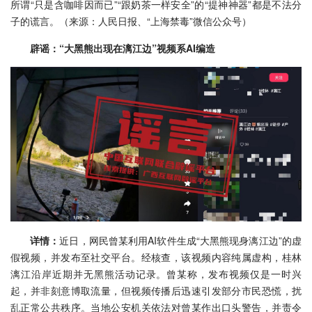
所谓“只是含咖啡因而已”“跟奶茶一样安全”的“提神神器”都是不法分
子的谎言。（来源：人民日报、“上海禁毒”微信公众号）
辟谣：“大黑熊出现在漓江边”视频系AI编造
详情：
近日，网民曾某利用AI软件生成“大黑熊现身漓江边”的虚
假视频，并发布至社交平台。经核查，该视频内容纯属虚构，桂林
漓江沿岸近期并无黑熊活动记录。曾某称，发布视频仅是一时兴
起，并非刻意博取流量，但视频传播后迅速引发部分市民恐慌，扰
乱正常公共秩序。当地公安机关依法对曾某作出口头警告，并责令