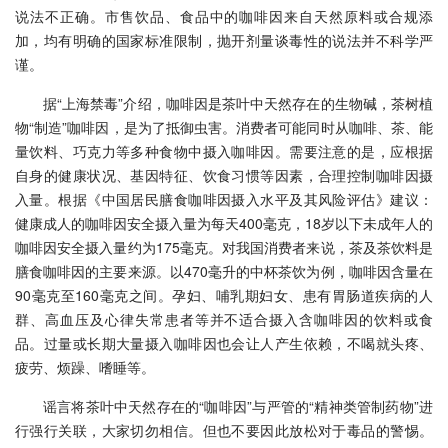
说法不正确。市售饮品、食品中的咖啡因来自天然原料或合规添
加，均有明确的国家标准限制，抛开剂量谈毒性的说法并不科学严
谨。
据“上海禁毒”介绍，咖啡因是茶叶中天然存在的生物碱，茶树植
物“制造”咖啡因，是为了抵御虫害。消费者可能同时从咖啡、茶、能
量饮料、巧克力等多种食物中摄入咖啡因。需要注意的是，应根据
自身的健康状况、基因特征、饮食习惯等因素，合理控制咖啡因摄
入量。根据《中国居民膳食咖啡因摄入水平及其风险评估》建议：
健康成人的咖啡因安全摄入量为每天400毫克，18岁以下未成年人的
咖啡因安全摄入量约为175毫克。对我国消费者来说，茶及茶饮料是
膳食咖啡因的主要来源。以470毫升的中杯茶饮为例，咖啡因含量在
90毫克至160毫克之间。孕妇、哺乳期妇女、患有胃肠道疾病的人
群、高血压及心律失常患者等并不适合摄入含咖啡因的饮料或食
品。过量或长期大量摄入咖啡因也会让人产生依赖，不喝就头疼、
疲劳、烦躁、嗜睡等。
谣言将茶叶中天然存在的“咖啡因”与严管的“精神类管制药物”进
行强行关联，大家切勿相信。但也不要因此放松对于毒品的警惕。