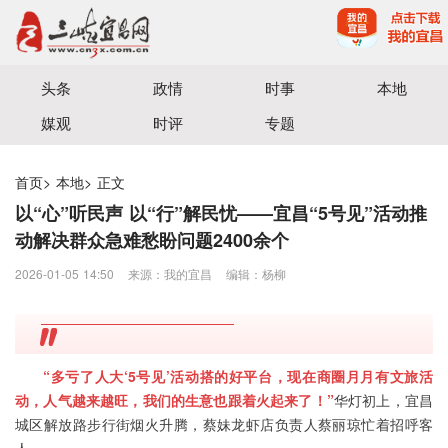
宜昌三峡融媒体中心主办
头条
政情
时事
本地
媒观
时评
专题
首页
>
本地
>
正文
以“心”听民声 以“行”解民忧——宜昌“5号见”活动推
动解决群众急难愁盼问题2400余个
2026-01-05 14:50
来源：我的宜昌
编辑：杨柳
“多亏了人大‘5号见’活动搭的好平台，现在商圈月月有文旅活
动，人气越来越旺，我们的生意也跟着火起来了！”
华灯初上，宜昌
城区解放路步行街烟火升腾，蔡妹龙虾店负责人蔡丽琼忙着招呼客