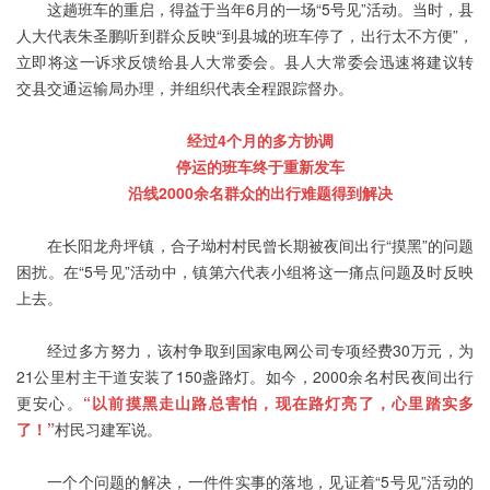
这趟班车的重启，得益于当年6月的一场“5号见”活动。当时，县
人大代表朱圣鹏听到群众反映“到县城的班车停了，出行太不方便”，
立即将这一诉求反馈给县人大常委会。县人大常委会迅速将建议转
交县交通运输局办理，并组织代表全程跟踪督办。
经过4个月的多方协调
停运的班车终于重新发车
沿线2000余名群众的出行难题得到解决
在长阳龙舟坪镇，合子坳村村民曾长期被夜间出行“摸黑”的问题
困扰。在“5号见”活动中，镇第六代表小组将这一痛点问题及时反映
上去。
经过多方努力，该村争取到国家电网公司专项经费30万元，为
21公里村主干道安装了150盏路灯。如今，2000余名村民夜间出行
更安心。
“以前摸黑走山路总害怕，现在路灯亮了，心里踏实多
了！”
村民习建军说。
一个个问题的解决，一件件实事的落地，见证着“5号见”活动的