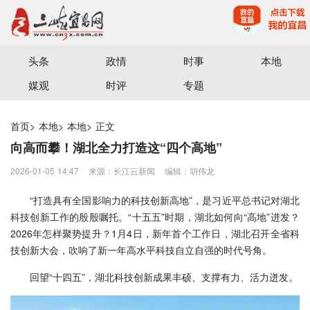
宜昌三峡融媒体中心主办
头条
政情
时事
本地
媒观
时评
专题
首页
>
本地
>
本地
>
正文
向高而攀！湖北全力打造这“四个高地”
2026-01-05 14:47
来源：​长江云新闻
编辑：胡伟龙
“打造具有全国影响力的科技创新高地”，是习近平总书记对湖北
科技创新工作的殷殷嘱托。“十五五”时期，湖北如何向“高地”进发？
2026年怎样聚势提升？1月4日，新年首个工作日，湖北召开全省科
技创新大会，吹响了新一年高水平科技自立自强的时代号角。
回望“十四五”，湖北科技创新成果丰硕、支撑有力、活力迸发。