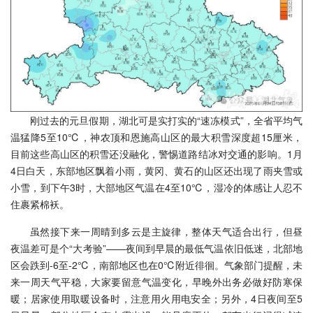
刚过去的元旦假期，湖北可是实打实的“速冻模式”，全省平均气
温猛降5至10℃，神农顶和恩施高山区的最大积雪深度超15厘米，
目前这些高山区的积雪还没融化，警惕道路结冰对交通的影响。1月
4日白天，东部地区飘着小雨，黄冈、黄石的山区还出现了雨夹雪或
小雪，到下午3时，大部地区气温在4至10℃，湿冷的体感让人忍不
住裹紧棉袄。
虽然接下来一周晴到多云是主旋律，整体天气适合出行，但昼
夜温差可是个“大考验”——夜间到早晨的最低气温依旧低迷，北部地
区会跌到-6至-2℃，南部地区也在0℃附近徘徊。气象部门提醒，未
来一周天气平稳，大家要留意气温变化，早晚外出务必做好防寒保
暖；居家使用取暖设备时，注意用火用电安全；另外，4日夜间至5