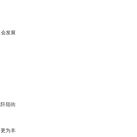
社会发展
在阡陌街
、更为丰