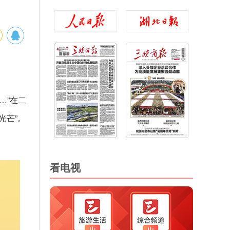
…”在二
光芒”。
看电视