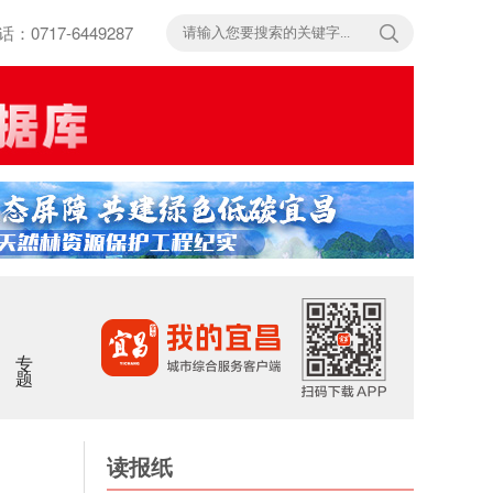
717-6449287
专题
读报纸