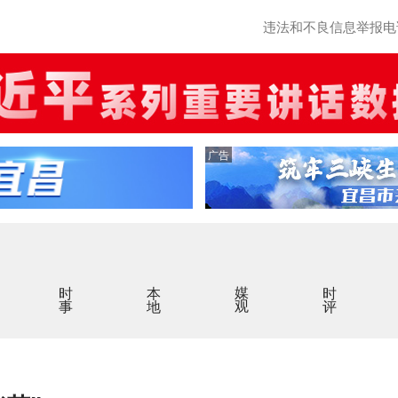
违法和不良信息举报电话：0
广告
时事
本地
媒观
时评