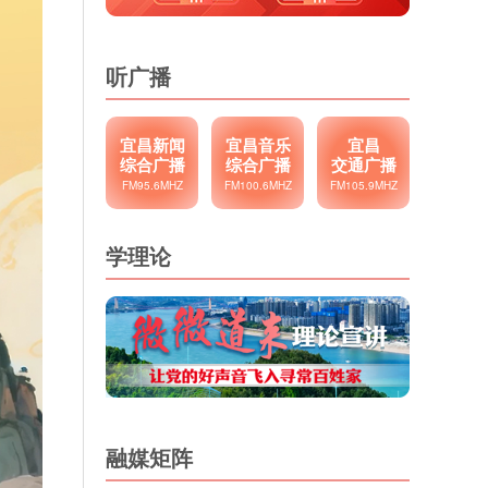
听广播
宜昌新闻
宜昌音乐
宜昌
综合广播
综合广播
交通广播
FM95.6MHZ
FM100.6MHZ
FM105.9MHZ
学理论
融媒矩阵