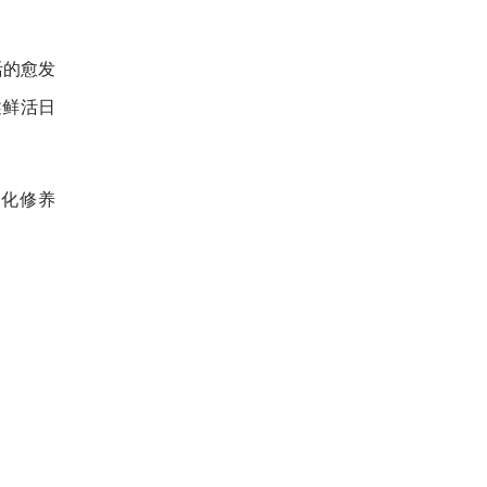
活的愈发
述鲜活日
文化修养