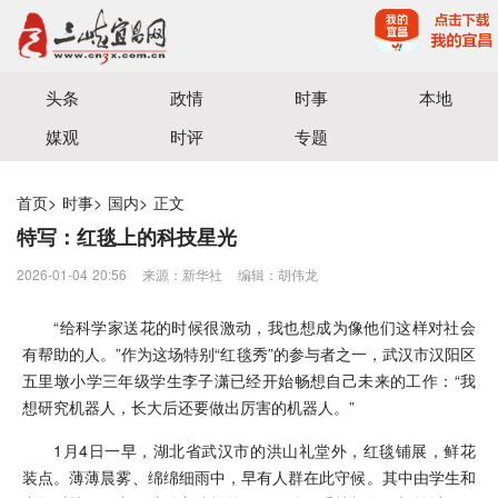
宜昌三峡融媒体中心主办
头条
政情
时事
本地
媒观
时评
专题
首页
>
时事
>
国内
>
正文
特写：红毯上的科技星光
2026-01-04 20:56
来源：​新华社
编辑：胡伟龙
“给科学家送花的时候很激动，我也想成为像他们这样对社会
有帮助的人。”作为这场特别“红毯秀”的参与者之一，武汉市汉阳区
五里墩小学三年级学生李子潇已经开始畅想自己未来的工作：“我
想研究机器人，长大后还要做出厉害的机器人。”
1月4日一早，湖北省武汉市的洪山礼堂外，红毯铺展，鲜花
装点。薄薄晨雾、绵绵细雨中，早有人群在此守候。其中由学生和