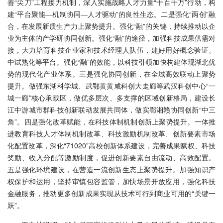
善“尖刀”工程接力机制，深入实施战略人才力量“十百千万”行动，构
建“平台聚能—机制协同—人才驱动”的良性生态。二是强化“两创”融
合，在发展新质生产力上聚势提升。强化“融”的关键，持续推动以企
业为主体的产学研协同创新。强化“融”的途径，加强科技成果供需对
接，大力培育科技企业家和技术经理人队伍，建好用好概念验证、
中试熟化等平台。强化“融”的效能，以科技引领加快构建体现湖北优
势的现代化产业体系。三是强化协同创新，在全域高效联动上聚势
提升。做强东湖科学城、武鄂黄黄咸科创大走廊等武汉科创中心“一
城一廊”核心承载区，做优多层次、多支撑的区域创新格局，建设长
江中游城市群科技创新联动发展共同体，做实鄂湘赣协同创新“中三
角”。四是强化改革赋能，在科技体制机制创新上聚势提升。一体推
进教育科技人才体制机制改革、科技激励机制改革、创新要素市场
化配置改革，深化“71020”高校创新体系建设，完善成果赋权、科技
奖励、收入分配等激励制度，促进创新要素自由流动、高效配置。
五是强化环境建设，在营造一流创新生态上聚势提升。加强知识产
权保护和运用，坚持审慎包容监管，加快场景开放应用，强化科技
金融服务，推动更多创新成果实现从技术可行到商业可用的“关键一
跃”。