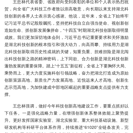
王忠林代表省委、省政府向受到表彰的单位和个人表示热烈祝
贺，向全省广大科技工作者致以崇高敬意，向长期以来支持湖北科
技创新的各界人士表示衷心感谢。他说，近年来，全省上下始终牢
记习近平总书记殷殷嘱托，坚持把科技自立自强当使命、视创新创
造如生命、抓创新发展像拼命，“十四五”时期湖北科技创新取得明显
成效。我们更加深切地体会到，习近平总书记重要要求和关怀激励
是湖北科技创新的根本指引和强大动力，向高而攀、持续用力是湖
北科技创新取得历史性成就的关键，知重负重、担难担险是湖北闯
出科技创新之路的精神密码，上下同欲、合力创新是湖北科技创新
蓬勃发展的重要保障。踏上“十五五”新征程，全省上下要胸怀大局、
乘势而上，更大力度实施科创引领战略，奋力把湖北打造成为原始
创新策源高地、新质生产力发展高地、近悦远来人才高地、创新生
态示范高地，为加快建成中部地区崛起的重要战略支点提供有力支
撑。
王忠林强调，做好今年科技创新高地建设工作，要重点抓好以
下任务。一是强化战略力量，在增强创新体系整体效能上聚势提
升。更好发挥国家实验室、湖北实验室、重大科技基础设施、新型
研发机构等科研平台体系作用，持续推进“61020”全链条攻关，完