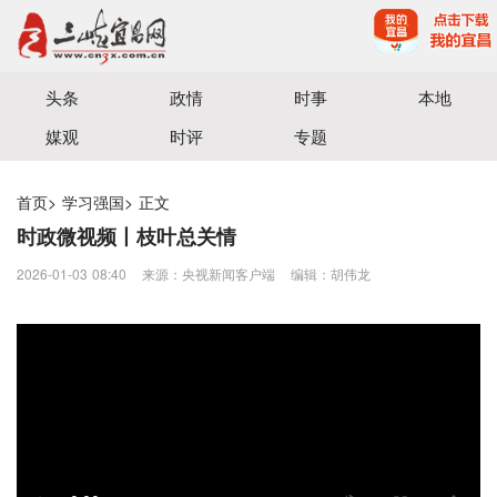
宜昌三峡融媒体中心主办
头条
政情
时事
本地
媒观
时评
专题
首页
>
学习强国
>
正文
时政微视频丨枝叶总关情
2026-01-03 08:40
来源：央视新闻客户端
编辑：胡伟龙