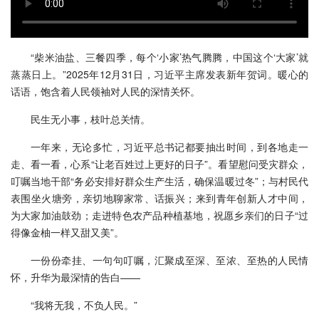
“柴米油盐、三餐四季，每个‘小家’热气腾腾，中国这个‘大家’就
蒸蒸日上。”2025年12月31日，习近平主席发表新年贺词。暖心的
话语，饱含着人民领袖对人民的深情关怀。
民生无小事，枝叶总关情。
一年来，无论多忙，习近平总书记都要抽出时间，到各地走一
走、看一看，心系“让老百姓过上更好的日子”。看望慰问受灾群众，
叮嘱当地干部“务必安排好群众生产生活，确保温暖过冬”；与村民代
表围坐火塘旁，亲切地聊家常、话振兴；来到青年创新人才中间，
为大家加油鼓劲；走进特色农产品种植基地，祝愿乡亲们的日子“过
得像金柚一样又甜又美”。
一份份牵挂、一句句叮嘱，汇聚成至深、至浓、至热的人民情
怀，升华为最深情的告白——
“我将无我，不负人民。”