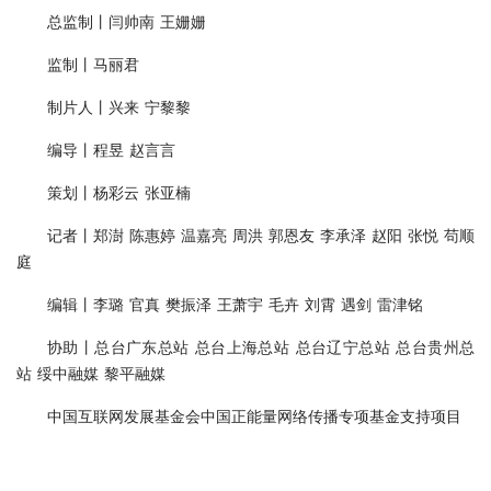
总监制丨闫帅南 王姗姗
监制丨马丽君
制片人丨兴来 宁黎黎
编导丨程昱 赵言言
策划丨杨彩云 张亚楠
记者丨郑澍 陈惠婷 温嘉亮 周洪 郭恩友 李承泽 赵阳 张悦 苟顺
庭
编辑丨李璐 官真 樊振泽 王萧宇 毛卉 刘霄 遇剑 雷津铭
协助丨总台广东总站 总台上海总站 总台辽宁总站 总台贵州总
站 绥中融媒 黎平融媒
中国互联网发展基金会中国正能量网络传播专项基金支持项目