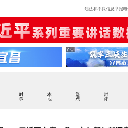
违法和不良信息举报电话：0
广告
时事
本地
媒观
时评