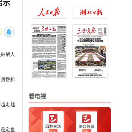
启示
眼破解人
。
的勇毅担
看电视
家越走越
国是定盘