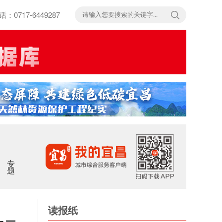
717-6449287
专题
读报纸