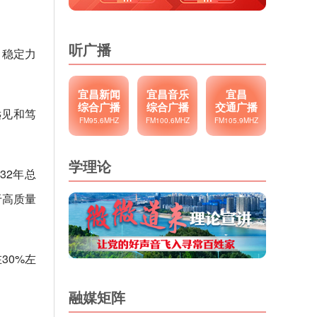
听广播
、稳定力
宜昌新闻
宜昌音乐
宜昌
综合广播
综合广播
交通广播
远见和笃
FM95.6MHZ
FM100.6MHZ
FM105.9MHZ
学理论
32年总
于高质量
30%左
融媒矩阵