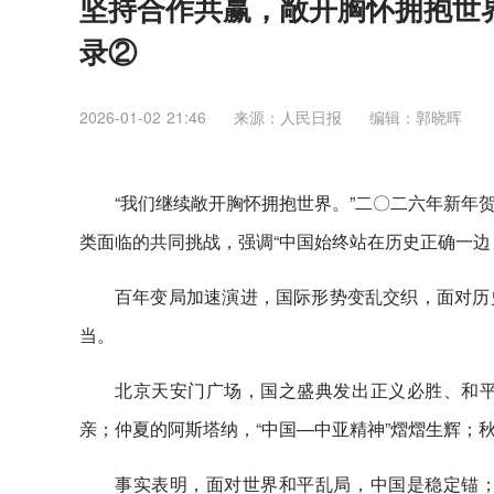
坚持合作共赢，敞开胸怀拥抱世
录②
2026-01-02 21:46
来源：人民日报
编辑：郭晓晖
“我们继续敞开胸怀拥抱世界。”二〇二六年新年
类面临的共同挑战，强调“中国始终站在历史正确一边
百年变局加速演进，国际形势变乱交织，面对历
当。
北京天安门广场，国之盛典发出正义必胜、和
亲；仲夏的阿斯塔纳，“中国—中亚精神”熠熠生辉；
事实表明，面对世界和平乱局，中国是稳定锚