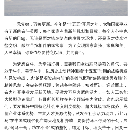
一元复始，万象更新。今年是“十五五”开局之年，党和国家事业
有了新的奋斗蓝图，每个家庭有着新的规划和目标，每个人心中也
有新的Flag。无论是面对错综复杂的发展大环境，还是应对柴米油
盐交织、酸甜苦辣相伴的家常事，为了实现国家富强、家庭和美、
人民幸福，你我依然要持之以恒、共同奋斗。
为梦想奋斗、为幸福打拼，需要我们拿出跃马扬鞭的勇气。要
敢于斗争、善于斗争，以历史主动精神迎接“十五五”时期的战略机遇
与风险挑战，以“越是艰险越向前”的英雄气概和“狭路相逢勇者胜”的
精神风貌，突破各类瓶颈，跨越各种障碍，知难而进、迎难而上，
奋力打开事业发展新天地。要激发万马奔腾的活力，一如人工智能
大模型你追我赶、各展所长那样在各个领域奋力突破。这也启示我
们，要发挥好中国特色社会主义制度优势、超大规模市场优势、完
整产业体系优势、丰富人才资源优势，激发全社会活力动力，让“万
马”在中国式现代化广阔天地竞相奔腾。要保持马不停蹄的干劲，展
现“驽马十驾，功在不舍”式的坚韧，锚定目标、埋头苦干，日复一