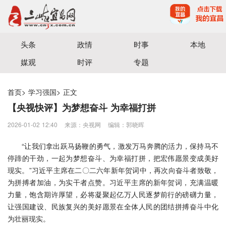
宜昌三峡融媒体中心主办
头条
政情
时事
本地
媒观
时评
专题
首页
>
学习强国
>
正文
【央视快评】为梦想奋斗 为幸福打拼
2026-01-02 12:40
来源：央视网
编辑：郭晓晖
“让我们拿出跃马扬鞭的勇气，激发万马奔腾的活力，保持马不
停蹄的干劲，一起为梦想奋斗、为幸福打拼，把宏伟愿景变成美好
现实。”习近平主席在二〇二六年新年贺词中，再次向奋斗者致敬，
为拼搏者加油，为实干者点赞。习近平主席的新年贺词，充满温暖
力量，饱含期许厚望，必将凝聚起亿万人民逐梦前行的磅礴力量，
让强国建设、民族复兴的美好愿景在全体人民的团结拼搏奋斗中化
为壮丽现实。