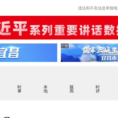
违法和不良信息举报电话：0
广告
时事
本地
媒观
时评