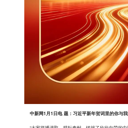
中新网1月1日电 题：习近平新年贺词里的你与我
“大家拼搏进取、耕耘奉献，铸就了欣欣向荣的中