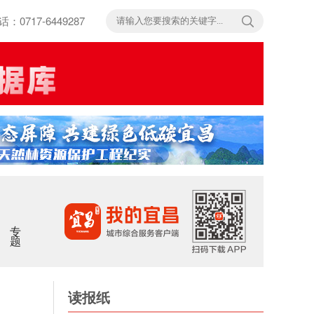
717-6449287
专题
读报纸