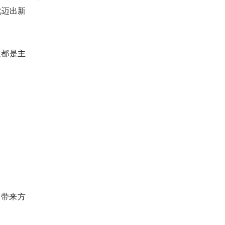
化迈出新
人都是主
人带来方