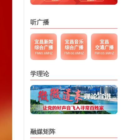
听广播
宜昌新闻
宜昌音乐
宜昌
综合广播
综合广播
交通广播
FM95.6MHZ
FM100.6MHZ
FM105.9MHZ
学理论
融媒矩阵