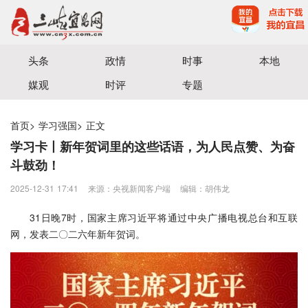
宜昌三峡融媒体中心主办
头条
政情
时事
本地
媒观
时评
专题
首页
>
学习强国
>
正文
学习卡丨新年贺词里的这些话语，为人民点赞、为奋
斗鼓劲！
2025-12-31 17:41
来源：央视新闻客户端
编辑：胡伟龙
31日晚7时，国家主席习近平将通过中央广播电视总台和互联
网，发表二〇二六年新年贺词。