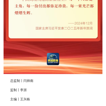
总监制丨闫帅南
监制丨李浙
主编丨王兴栋