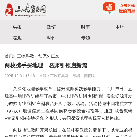
宜昌三峡融媒体中心主办
头条
政情
时事
本地
媒观
时评
专题
首页
>
三峡科教
>
动态
>
正文
两校携手探地理，名师引领启新篇
2025-12-31 16:48
来源：三峡宜昌网
编辑：郭晓晖
为深化地理教学改革，提升教师实践教学能力，12月26日，五
峰高中地理教研组与宜昌市一中地理教研组围绕“地理实践资源开发
与教师专业成长”主题联合开展了教研活动。活动特邀中国地质大学
（武汉）地理信息工程学院侯林春教授全程指导，通过“联合教研
+专家引领+实地探究”的形式，共同探索地理实践育人新路径。
两校地理教师齐聚校园，在侯林春教授的带领下，以专业的视