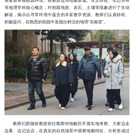
角重新审视校园环境。侯教授运用地貌形成、水文特征、生态分布
等地理学科核心概念，对校园地形、岩石、土壤等现象进行了生动
解读，揭示出寻常环境中蕴含的丰富教学资源。教师们认真聆听、
积极提问，在熟悉的校园中发掘出鲜活的地理“实验室”。
教师们跟随侯教授前往喀斯特地貌区开展实地考察。大家边走
边看、边记边议，在真实的自然场景中观察地貌特征、分析形成过