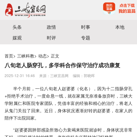
宜昌三峡融媒体中心主办
头条
政情
时事
本地
媒观
时评
专题
首页
>
三峡科教
>
动态
>
正文
八旬老人肠穿孔，多学科合作保守治疗成功康复
2025-12-31 16:46
来源：三峡宜昌网
编辑：郭晓晖
半个月前，一位八旬老人赵婆婆（化名），因为十二指肠穿孔
+拒绝手术治疗，一度命悬一线，就在家属无奈准备放弃时，三峡大
学附属仁和医院专家团队，凭借丰富的经验和精心的治疗，将老人
从鬼门关拉了回来。近日，身体状况逐渐好转的赵婆婆，在家人的
陪伴下出院回家。
“赵婆婆因肺部感染所致心力衰竭来医院就诊时，身体状况非常