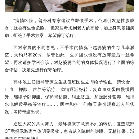
“病情凶险，普外科专家建议立即做手术，否则引发急性腹膜
炎，就会有生命危险。”但家属考虑到老人的高龄，加上身患基础疾
病，拒绝了手术方案，希望保守治疗。
面对家属的不同意见，不手术的情况下赵婆婆的生存几率渺
茫，大约只有20%。尽管如此，医护团队也没有放弃最后一丝希
望，再次请多学科会诊，对赵婆婆当前的身体状况进行了全面的综
合评估，决定先进行保守治疗。
郭林池主任指导管床医生及值班医生立即给予输血、禁饮食、
止血、抑酸、营养等治疗，病情逐渐好转，复查血红蛋白慢慢回
升，继续予以抑酸、保护胃粘膜、纠正贫血、加强肠外营养、维持
水电解质平衡等治疗……，医生和护士们每天密切观察老人的状
况，等待奇迹出现。
通过大家的共同努力，最终换来了意想不到的转机，复查腹部
CT竟提示游离气体明显吸收，患者从入院时的嗜睡、无精打采，渐
渐变得有精气神儿。