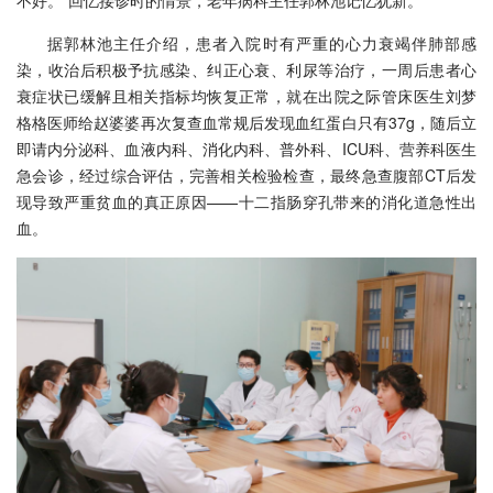
不好。”回忆接诊时的情景，老年病科主任郭林池记忆犹新。
据郭林池主任介绍，患者入院时有严重的心力衰竭伴肺部感
染，收治后积极予抗感染、纠正心衰、利尿等治疗，一周后患者心
衰症状已缓解且相关指标均恢复正常，就在出院之际管床医生刘梦
格格医师给赵婆婆再次复查血常规后发现血红蛋白只有37g，随后立
即请内分泌科、血液内科、消化内科、普外科、ICU科、营养科医生
急会诊，经过综合评估，完善相关检验检查，最终急查腹部CT后发
现导致严重贫血的真正原因——十二指肠穿孔带来的消化道急性出
血。