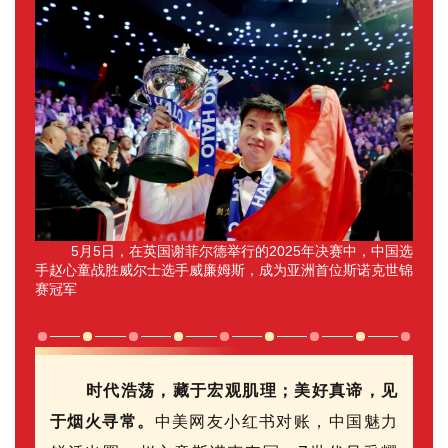
5月5日，
在英国谢菲尔德举行的2025年决赛中，中国选
手赵心童战胜威尔士选手威廉姆斯，成为
亚洲
首位
斯诺克世锦
赛
冠军
时代浩荡，藏于宏观肌理；美好真谛，见
于烟火寻常。
中美网友小红书对账，中国魅力