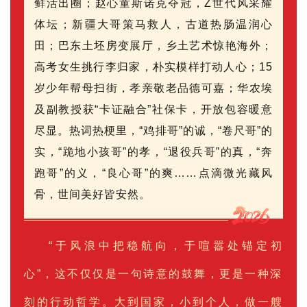
鲜活出圈；赵心童斯诺克夺冠，Z世代风采耀
体坛；新疆大哥策马救人，古道热肠温润心
田；巴东土坯房变展厅，乡土艺术惊艳海外；
高考女生挑行李归家，朴实模样打动人心；15
岁少年帮母扫街，孝亲敬老品德可嘉；华农埃
及副教授获“卡证融合”社保卡，开放包容暖意
尽显。热词热梗里，“鸡排哥”的诚，“卷尺哥”的
实，“跪地小孩哥”的孝，“退役兵哥”的真，“奔
跑哥”的义，“良心哥”的爽……点滴微光藏风
骨，世间美好皆安然。
“于风浪中把稳航向，于喧嚣处锚定初
心”，这不仅仅是一句诗意的鼓舞，更是一种深
刻的行动哲学。大到国家，小到个人，做一艘