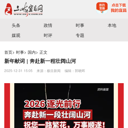
宜昌三峡融媒体中心主办
头条
政情
时事
本地
媒观
时评
专题
首页
>
时事
>
国内
>
正文
新年献词 | 奔赴新一程壮阔山河
2025-12-31 15:05
来源：极目新闻
编辑：郭晓晖