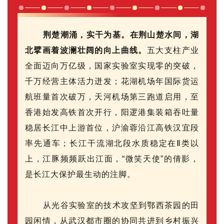
荆楚潮涌，实干为基。在荆山楚水间，湖
北擘画着波澜壮阔的向上曲线。
五
大支柱产业
全面迈向万亿级，国家实验室实现零的突破，
千万经营主体活力迸发；
花湖机场年国际货运
航班量首次破万
，
天河机场第三跑道启用，
至
香港始发高铁首次开行，
阳逻港集装箱吞吐量
稳居长江中上游首位，沪渝蓉沿江高铁汉宜段
率先通车；长江干流湖北段水质稳定在Ⅱ类以
上，江豚频频跃出江面，“微笑天使”的倩影，
是长江大保护最生动的注脚。
从光谷实验室的技术攻坚到鄂西茶园的田
园闲情，从武汉都市圈的协同共进到乡村振兴