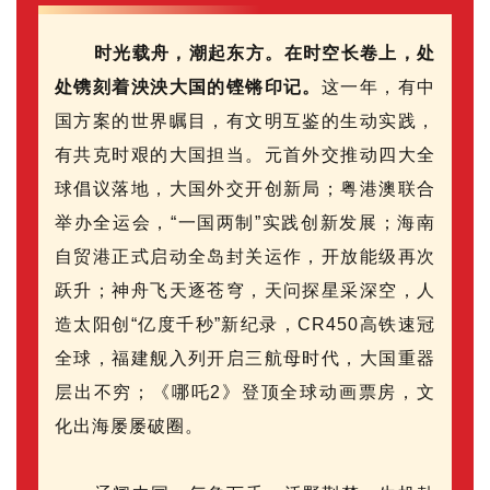
时光载舟，潮起东方。在时空长卷上，处
处镌刻着泱泱大国的铿锵印记
。
这一年，有中
国方案的世界瞩目，有文明互鉴的生动实践，
有共克时艰的大国担当。
元首外交推动四大全
球倡议落地，大国外交开创新局；粤港澳联合
举办全运会，“一国两制”实践创新发展；海南
自贸港正式启动全岛封关运作，开放能级再次
跃升；神舟飞天逐苍穹，天问探星采深空，人
造太阳创“亿度千秒”新纪录，CR450高铁速冠
全球，福建舰入列开启三航母时代，大国重器
层出不穷；《哪吒2》登顶全球动画票房，文
化出海屡屡破圈。