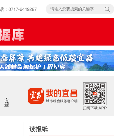
717-6449287
专题
读报纸