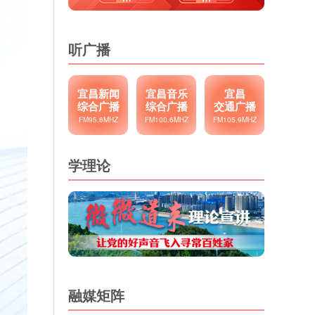
听广播
宜昌新闻
宜昌音乐
宜昌
综合广播
综合广播
交通广播
FM95.6MHZ
FM100.6MHZ
FM105.9MHZ
学理论
融媒矩阵