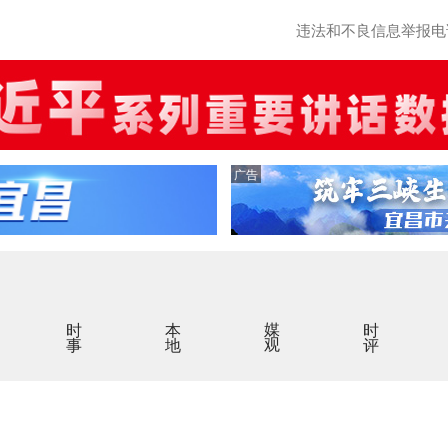
违法和不良信息举报电话：0
广告
时事
本地
媒观
时评