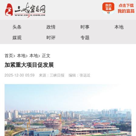
宜昌三峡融媒体中心主办
头条
政情
时事
本地
媒观
时评
专题
首页
>
本地
>
本地
>
正文
加紧重大项目促发展
2025-12-30 05:59
来源：三峡日报
编辑：张远近