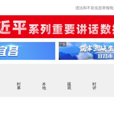
违法和不良信息举报电话：0
广告
时事
本地
媒观
时评