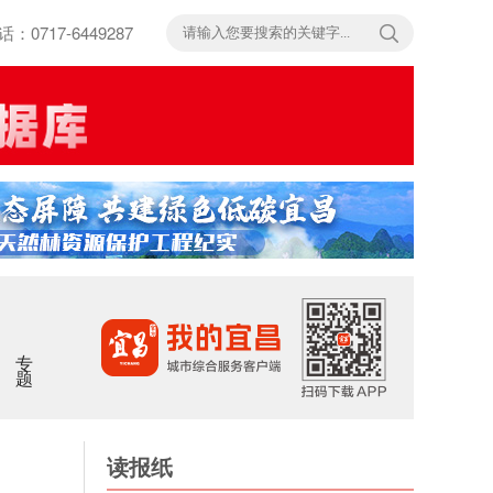
717-6449287
专题
读报纸