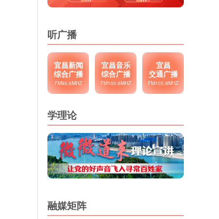
听广播
宜昌新闻
宜昌音乐
宜昌
综合广播
综合广播
交通广播
FM95.6MHZ
FM100.6MHZ
FM105.9MHZ
学理论
融媒矩阵