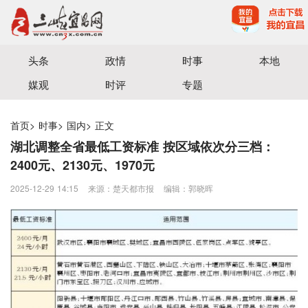
宜昌三峡融媒体中心主办
头条
政情
时事
本地
媒观
时评
专题
首页
>
时事
>
国内
>
正文
湖北调整全省最低工资标准 按区域依次分三档：
2400元、2130元、1970元
2025-12-29 14:15
来源：楚天都市报
编辑：郭晓晖