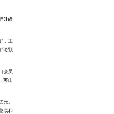
型升级
”，主
“论颗
山会员
，英山
亿元。
交易和