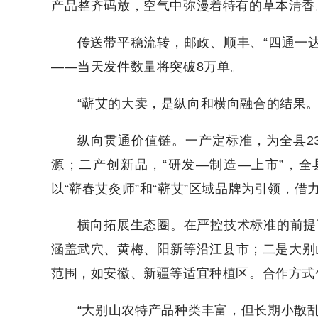
产品整齐码放，空气中弥漫着特有的草本清香
传送带平稳流转，邮政、顺丰、“四通一
——当天发件数量将突破8万单。
“蕲艾的大卖，是纵向和横向融合的结果
纵向贯通价值链。一产定标准，为全县2
源；二产创新品，“研发—制造—上市”，全县
以“蕲春艾灸师”和“蕲艾”区域品牌为引领，
横向拓展生态圈。在严控技术标准的前提
涵盖武穴、黄梅、阳新等沿江县市；二是大别
范围，如安徽、新疆等适宜种植区。合作方式
“大别山农特产品种类丰富，但长期小散乱