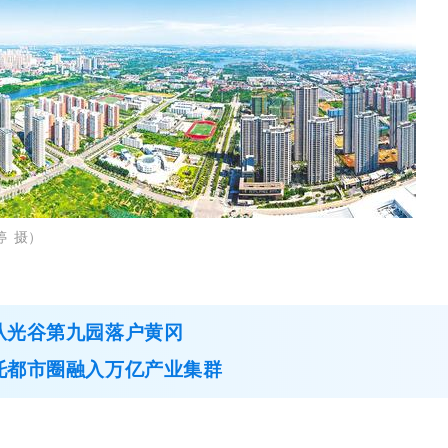
婷 摄）
从光谷第九园落户黄冈
托都市圈融入万亿产业集群