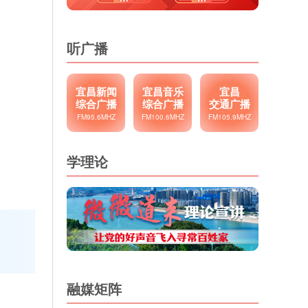
听广播
宜昌新闻
宜昌音乐
宜昌
综合广播
综合广播
交通广播
FM95.6MHZ
FM100.6MHZ
FM105.9MHZ
学理论
融媒矩阵