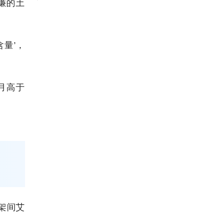
廉的土
含量’，
月高于
架间艾