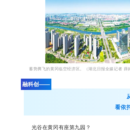
蓄势腾飞的黄冈临空经济区。（湖北日报全媒记者 薛
融科创——
看依
光谷在黄冈有座第九园？