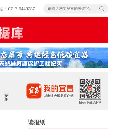
717-6449287
专题
读报纸