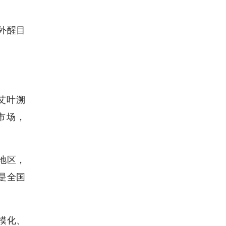
外醒目
艾叶溯
市场，
地区，
是全国
模化、