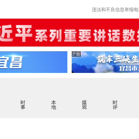
违法和不良信息举报电话：0
广告
时事
本地
媒观
时评