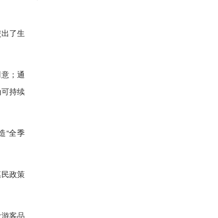
交出了生
创意；通
为可持续
造“全季
惠民政策
让游客品