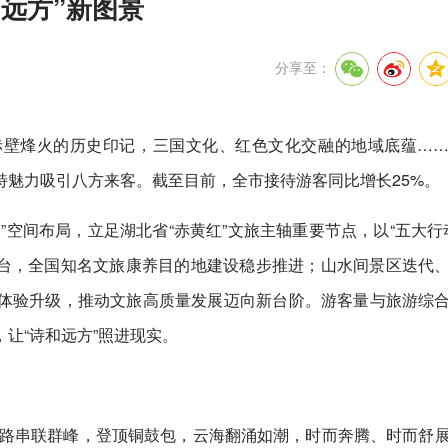
远方”新图景
分享至：
赤壁烽火的历史印记，三国文化、红色文化交融的地域底蕴…
特魅力吸引八方来客。截至目前，全市接待游客同比增长25%。
空间布局，立足湖北省“赤黄红”文旅主轴重要节点，以“五大行动
”平台，全国知名文旅康养目的地建设稳步推进；山水间景区迭代
体验升级，推动文旅高质量发展迈向新台阶。游客量与旅游综
让“诗和远方”照进现实。
山路串联群峰，登顶铜鼓包，云海翻涌如潮，时而奔腾、时而舒