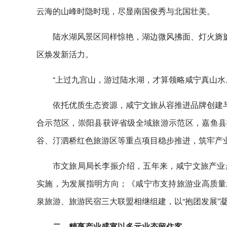
云海的山峰时隐时现，尽显南国俊秀与北国壮美。
陆水湖风景区同样惊艳，湖边微风拂面、灯火旖旎
区焕发新活力。
“上过九宫山，游过陆水湖，才算领略咸宁真山水
依托优质生态资源，咸宁文旅从容推进品牌创建与
合示范区，崇阳县获评省级全域旅游示范区，嘉鱼县
谷、汀泗桥红色旅游区等重点项目稳步推进，筑牢产
市文旅局局长李振介绍，五年来，咸宁文旅产业
实施，为发展指明方向；《咸宁市支持旅游业高质量发
泉旅游、旅游民宿三大联盟相继组建，以“抱团发展”
二、精烹产业盛宴以多元业态留住客