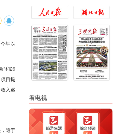
…今年以
”和26
、项目提
合收入逐
看电视
展，隐于