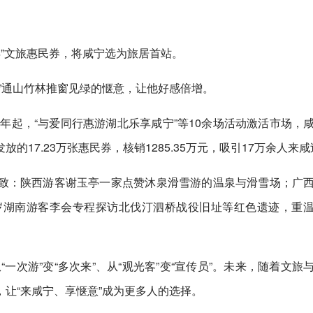
年”文旅惠民券，将咸宁选为旅居首站。
”通山竹林推窗见绿的惬意，让他好感倍增。
0年起，“与爱同行惠游湖北乐享咸宁”等10余场活动激活市场，
17.23万张惠民券，核销1285.35万元，吸引17万余人来
致：陕西游客谢玉亭一家点赞沐泉滑雪游的温泉与滑雪场；广
岁湖南游客李会专程探访北伐汀泗桥战役旧址等红色遗迹，重
“一次游”变“多次来”、从“观光客”变“宣传员”。未来，随着文旅
让“来咸宁、享惬意”成为更多人的选择。