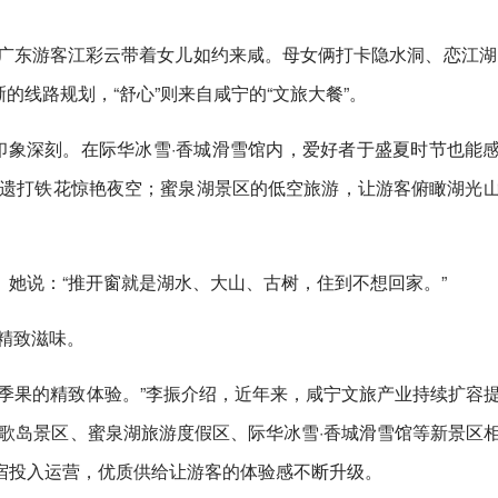
，广东游客江彩云带着女儿如约来咸。母女俩打卡隐水洞、恋江湖
的线路规划，“舒心”则来自咸宁的“文旅大餐”。
印象深刻。在际华冰雪·香城滑雪馆内，爱好者于盛夏时节也能
非遗打铁花惊艳夜空；蜜泉湖景区的低空旅游，让游客俯瞰湖光
她说：“推开窗就是湖水、大山、古树，住到不想回家。”
的精致滋味。
季果的精致体验。”李振介绍，近年来，咸宁文旅产业持续扩容
船歌岛景区、蜜泉湖旅游度假区、际华冰雪·香城滑雪馆等新景区
宿投入运营，优质供给让游客的体验感不断升级。