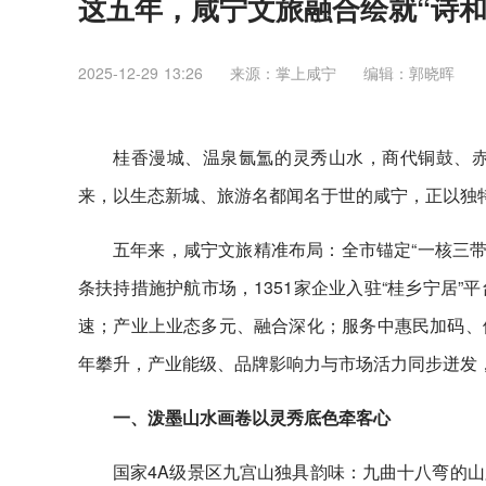
这五年，咸宁文旅融合绘就“诗和
2025-12-29 13:26
来源：掌上咸宁
编辑：郭晓晖
桂香漫城、温泉氤氲的灵秀山水，商代铜鼓、
来，以生态新城、旅游名都闻名于世的咸宁，正以独
五年来，咸宁文旅精准布局：全市锚定“一核三带”
条扶持措施护航市场，1351家企业入驻“桂乡宁居
速；产业上业态多元、融合深化；服务中惠民加码、
年攀升，产业能级、品牌影响力与市场活力同步迸发，
一、泼墨山水画卷以灵秀底色牵客心
国家4A级景区九宫山独具韵味：九曲十八弯的