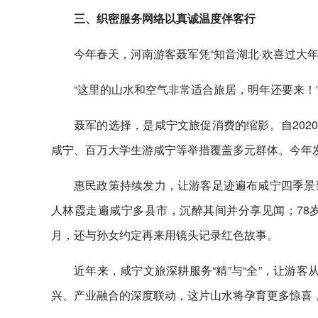
三、织密服务网络以真诚温度伴客行
今年春天，河南游客聂军凭“知音湖北·欢喜过大
“这里的山水和空气非常适合旅居，明年还要来！
聂军的选择，是咸宁文旅促消费的缩影。自202
咸宁、百万大学生游咸宁等举措覆盖多元群体。今年发放的
惠民政策持续发力，让游客足迹遍布咸宁四季景
人林霞走遍咸宁多县市，沉醉其间并分享见闻；78
月，还与孙女约定再来用镜头记录红色故事。
近年来，咸宁文旅深耕服务“精”与“全”，让游客从
兴、产业融合的深度联动，这片山水将孕育更多惊喜，