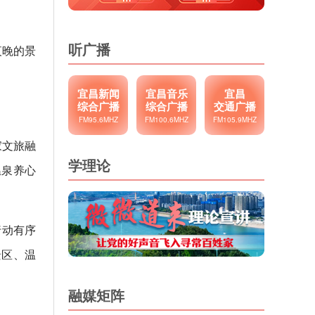
听广播
夜晚的景
宜昌新闻
宜昌音乐
宜昌
综合广播
综合广播
交通广播
FM95.6MHZ
FM100.6MHZ
FM105.9MHZ
家文旅融
学理论
温泉养心
行动有序
景区、温
融媒矩阵