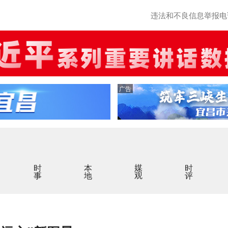
违法和不良信息举报电话：0
广告
时事
本地
媒观
时评