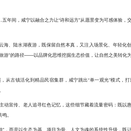
…五年间，咸宁以融合之力让“诗和远方”从愿景变为可感体验，
云海、陆水湖夜游，既保留自然本真，又注入场景化、年轻化
旅游”的路径——以品牌化思维挖掘生态价值，让自然之美转化
，从古镇活化到精品民宿集群，咸宁跳出“单一观光”模式，打
。
客主动宣传、老人追寻红色记忆，这些细节藏着流量密码：既以
共鸣。
游”，而是以生态为基、项目为骨、人文为魂的系统性升级，既