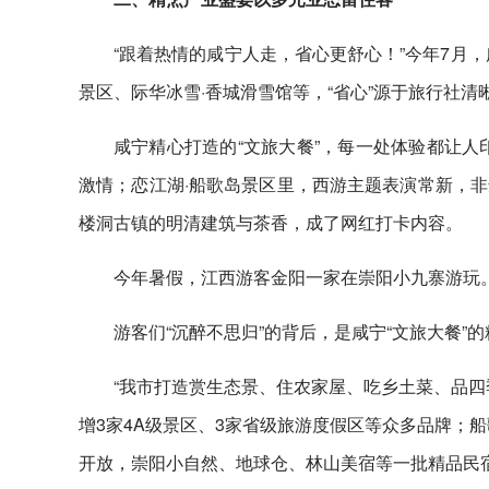
“跟着热情的咸宁人走，省心更舒心！”今年7月
景区、际华冰雪·香城滑雪馆等，“省心”源于旅行社清晰
咸宁精心打造的“文旅大餐”，每一处体验都让人
激情；恋江湖·船歌岛景区里，西游主题表演常新，
楼洞古镇的明清建筑与茶香，成了网红打卡内容。
今年暑假，江西游客金阳一家在崇阳小九寨游玩。
游客们“沉醉不思归”的背后，是咸宁“文旅大餐”
“我市打造赏生态景、住农家屋、吃乡土菜、品四
增3家4A级景区、3家省级旅游度假区等众多品牌；
开放，崇阳小自然、地球仓、林山美宿等一批精品民