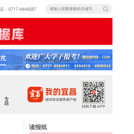
717-6449287
专题
读报纸