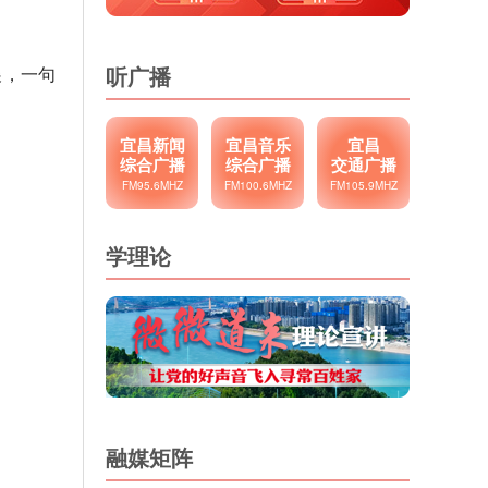
听广播
展，一句
宜昌新闻
宜昌音乐
宜昌
综合广播
综合广播
交通广播
FM95.6MHZ
FM100.6MHZ
FM105.9MHZ
学理论
融媒矩阵