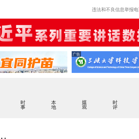
违法和不良信息举报电话：0
广告
时事
本地
媒观
时评