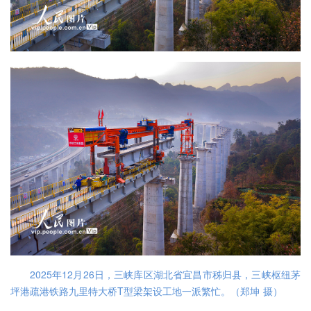
2025年12月26日，三峡库区湖北省宜昌市秭归县，三峡枢纽茅
坪港疏港铁路九里特大桥T型梁架设工地一派繁忙。
（
郑坤 摄）