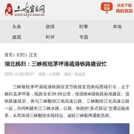
宜昌三峡融媒体中心主办
头条
政情
时事
本地
媒观
时评
专题
首页
>
幻灯
>
正文
湖北秭归：三峡枢纽茅坪港疏港铁路建设忙
2025-12-29 08:57
来源：人民网
编辑：张远近
三峡枢纽茅坪港疏港铁路自宜万铁路宜昌南站西端引出，止于
秭归县茅坪港，线路全长39.59公里，按国铁Ⅲ级铁路标准建设。该
铁路建成后，将与三峡翻坝江南高速公路、三峡翻坝江北高速公路
一起，共同构建长江三峡水路、公路、铁路的“多式联运”交通运输体
系，从而加强三峡翻坝水陆转运、减轻三峡船闸通航负荷。