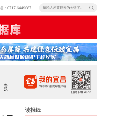
717-6449287
专题
读报纸