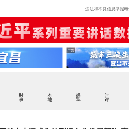
违法和不良信息举报电话：0
广告
时事
本地
媒观
时评