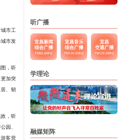
听广播
于城市工
的城市发
宜昌新闻
宜昌音乐
宜昌
综合广播
综合广播
交通广播
FM95.6MHZ
FM100.6MHZ
FM105.9MHZ
划图，听
学理论
在更加突
宜居、韧
成效，听
好公园、
融媒矩阵
、游客营