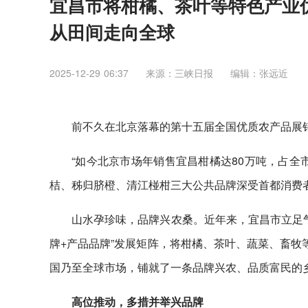
宜昌市将柑橘、茶叶等特色产业优
从田间走向全球
2025-12-29 06:37
来源：三峡日报
编辑：张远近
前不久在北京落幕的第十五届全国优质农产品展销
“如今北京市场年销售宜昌柑橘达80万吨，占全
桔、秭归脐橙、清江椪柑三大公共品牌深受首都消费
山水孕珍味，品牌兴农桑。近年来，宜昌市立足气
牌+产品品牌”发展矩阵，将柑橘、茶叶、蔬菜、畜牧
国乃至全球市场，铺就了一条品牌兴农、品质富民的
高位推动，多措并举兴品牌