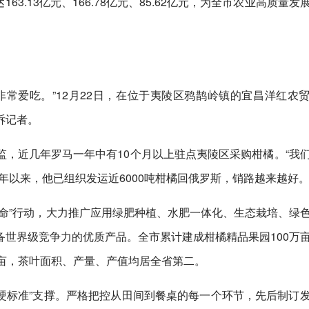
163.13亿元、166.78亿元、85.62亿元，为全市农业高质量发
常爱吃。”12月22日，在位于夷陵区鸦鹊岭镇的宜昌洋红农
诉记者。
，近几年罗马一年中有10个月以上驻点夷陵区采购柑橘。“我
年以来，他已组织发运近6000吨柑橘回俄罗斯，销路越来越好
命”行动，大力推广应用绿肥种植、水肥一体化、生态栽培、绿
世界级竞争力的优质产品。全市累计建成柑橘精品果园100万
万亩，茶叶面积、产量、产值均居全省第二。
“硬标准”支撑。严格把控从田间到餐桌的每一个环节，先后制订