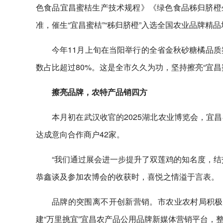
色食品宜昌蜜桔生产技术规程》《绿色食品秭归脐橙
准，催生“宜昌蜜桔”“秭归脐橙”入选全国农业品牌精
今年11月上旬在当阳举行的全省金秋砂糖橘品质
数占比超过80%。这是全市久久为功，坚持擦亮“宜昌蜜
擦亮品牌，农特产品销四方
本月初在武汉收官的2025湖北农业博览会，宜昌
达成意向合作商户42家。
“我们通过展会进一步提升了双莲鸡的知名度，结
恭鑫谈及参加农博会的收获时，喜悦之情溢于言表。
品牌的突围离不开创新营销。市农业农村局积极对
建“万里挑宜”宜昌农产品公用品牌新媒体营销平台，