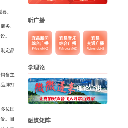
重要。
听广播
、商务、
建设。
宜昌新闻
宜昌音乐
宜昌
综合广播
综合广播
交通广播
FM95.6MHZ
FM100.6MHZ
FM105.9MHZ
，制定品
学理论
品销售主
用品牌打
0多位国
溢价。目
融媒矩阵