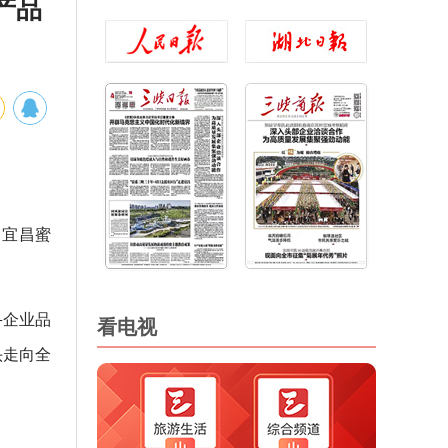
产品
，宜昌蜜
+企业品
看电视
头走向全