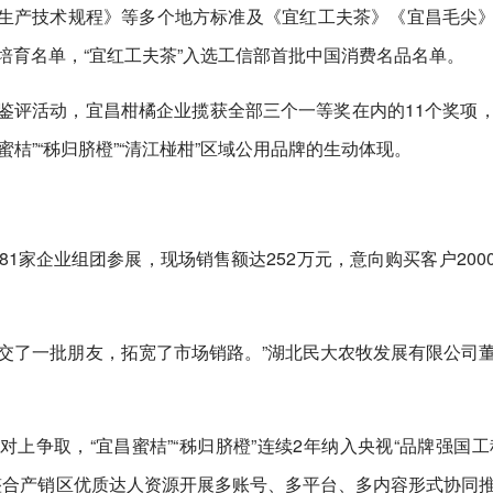
生产技术规程》等多个地方标准及《宜红工夫茶》《宜昌毛尖
品培育名单，“宜红工夫茶”入选工信部首批中国消费名品名单。
鉴评活动，宜昌柑橘企业揽获全部三个一等奖在内的11个奖项
桔”“秭归脐橙”“清江椪柑”区域公用品牌的生动体现。
81家企业组团参展，现场销售额达252万元，意向购买客户200
交了一批朋友，拓宽了市场销路。”湖北民大农牧发展有限公司
上争取，“宜昌蜜桔”“秭归脐橙”连续2年纳入央视“品牌强国工
整合产销区优质达人资源开展多账号、多平台、多内容形式协同