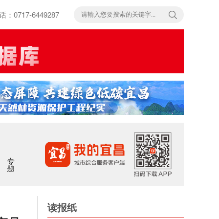
717-6449287
专题
读报纸