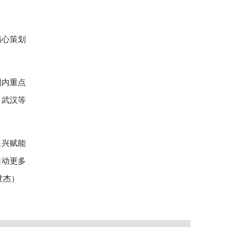
精心策划
国内重点
、武汉等
振兴赋能
推动更多
世杰）