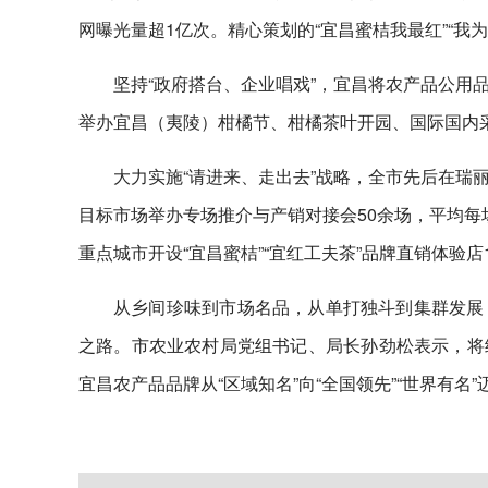
网曝光量超1亿次。精心策划的“宜昌蜜桔我最红”“我
坚持“政府搭台、企业唱戏”，宜昌将农产品公用
举办宜昌（夷陵）柑橘节、柑橘茶叶开园、国际国内
大力实施“请进来、走出去”战略，全市先后在瑞
目标市场举办专场推介与产销对接会50余场，平均每
重点城市开设“宜昌蜜桔”“宜红工夫茶”品牌直销体验
从乡间珍味到市场名品，从单打独斗到集群发展
之路。市农业农村局党组书记、局长孙劲松表示，将
宜昌农产品品牌从“区域知名”向“全国领先”“世界有