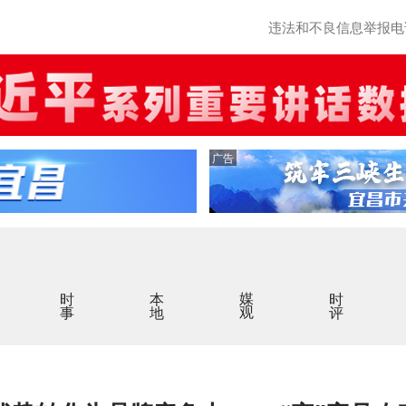
违法和不良信息举报电话：0
广告
时事
本地
媒观
时评