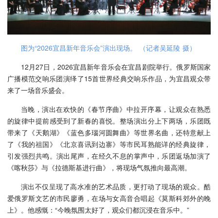
图为“2026宜昌新年音乐会”演出现场。 （记者吴延陵 摄）
12月27日，2026宜昌新年音乐会在宜昌剧院举行。俄罗斯国家
广播模范交响乐团演绎了15首世界经典交响乐作品，为宜昌观众带
来了一场音乐盛会。
当晚，演出在欢快的《春节序曲》中拉开序幕，让观众在熟悉
的旋律中提前感受到了新春的喜悦。整场演出分上下两场，乐团既
带来了《天鹅湖》《蓝色多瑙河圆舞曲》等世界名曲，还特意献上
了《我的祖国》《北京喜讯到边寨》等市民耳熟能详的经典旋律，
引发强烈共鸣。演出尾声，在经久不息的掌声中，乐团返场加演了
《喀秋莎》与《拉德斯基进行曲》，将现场气氛推向最高潮。
演出不仅呈现了高水准的艺术品质，更打动了现场的观众。酷
爱俄罗斯文艺的市民廖勇，在场与女高音合唱起《莫斯科郊外的晚
上》。他感慨：“今晚氛围太好了，观众们都沉浸在音乐中。”