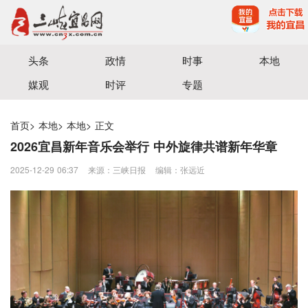
宜昌三峡融媒体中心主办
头条
政情
时事
本地
媒观
时评
专题
首页
>
本地
>
本地
>
正文
2026宜昌新年音乐会举行 中外旋律共谱新年华章
2025-12-29 06:37
来源：三峡日报
编辑：张远近