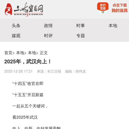
宜昌三峡融媒体中心主办
头条
政情
时事
本地
媒观
时评
专题
首页
>
本地
>
本地
>
正文
2025年，武汉向上！
2025-12-28 17:21
来源：长江日报
编辑：胡伟龙
“十四五”收官在即
“十五五”开启新篇
一起从五个关键词，
看2025年武汉
向上、向新、向好发展面貌。