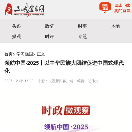
宜昌三峡融媒体中心主办
头条
政情
时事
本地
媒观
时评
专题
首页
>
学习强国
>
正文
领航中国·2025丨以中华民族大团结促进中国式现代
化
2025-12-28 15:23
来源：央视新闻客户端
编辑：胡伟龙