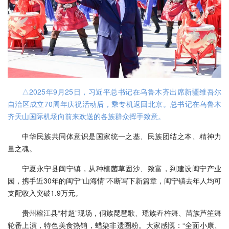
△2025年9月25日，习近平总书记在乌鲁木齐出席新疆维吾尔
自治区成立70周年庆祝活动后，乘专机返回北京。总书记在乌鲁木
齐天山国际机场向前来欢送的各族群众挥手致意。
中华民族共同体意识是国家统一之基、民族团结之本、精神力
量之魂。
宁夏永宁县闽宁镇，从种植菌草固沙、致富，到建设闽宁产业
园，携手近30年的闽宁“山海情”不断写下新篇章，闽宁镇去年人均可
支配收入突破1.9万元。
贵州榕江县“村超”现场，侗族琵琶歌、瑶族舂杵舞、苗族芦笙舞
轮番上演，特色美食热销，蜡染非遗圈粉。大家感慨：“全面小康、