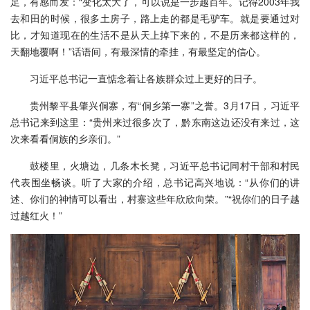
足，有感而发：“变化太大了，可以说是一步越百年。记得2003年我
去和田的时候，很多土房子，路上走的都是毛驴车。就是要通过对
比，才知道现在的生活不是从天上掉下来的，不是历来都这样的，
天翻地覆啊！”话语间，有最深情的牵挂，有最坚定的信心。
习近平总书记一直惦念着让各族群众过上更好的日子。
贵州黎平县肇兴侗寨，有“侗乡第一寨”之誉。3月17日，习近平
总书记来到这里：“贵州来过很多次了，黔东南这边还没有来过，这
次来看看侗族的乡亲们。”
鼓楼里，火塘边，几条木长凳，习近平总书记同村干部和村民
代表围坐畅谈。听了大家的介绍，总书记高兴地说：“从你们的讲
述、你们的神情可以看出，村寨这些年欣欣向荣。”“祝你们的日子越
过越红火！”