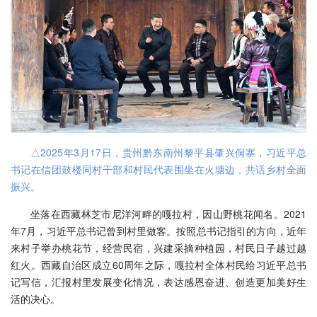
△2025年3月17日，贵州黔东南州黎平县肇兴侗寨，习近平总
书记在信团鼓楼同村干部和村民代表围坐在火塘边，共话乡村全面
振兴。
坐落在西藏林芝市尼洋河畔的嘎拉村，因山野桃花闻名。2021
年7月，习近平总书记曾到村里做客。按照总书记指引的方向，近年
来村子举办桃花节，经营民宿，兴建采摘种植园，村民日子越过越
红火。西藏自治区成立60周年之际，嘎拉村全体村民给习近平总书
记写信，汇报村里发展变化情况，表达感恩奋进、创造更加美好生
活的决心。