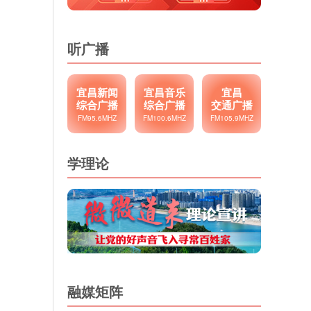
听广播
宜昌新闻
宜昌音乐
宜昌
综合广播
综合广播
交通广播
FM95.6MHZ
FM100.6MHZ
FM105.9MHZ
学理论
融媒矩阵