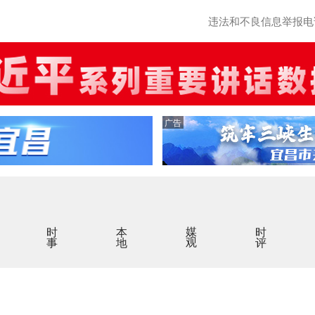
违法和不良信息举报电话：0
广告
时事
本地
媒观
时评