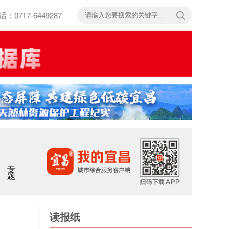
717-6449287
专题
读报纸