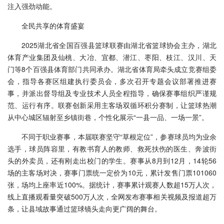
注入强劲动能。
全民共享的体育盛宴
2025湖北省全国百强县篮球联赛由湖北省篮球协会主办，湖北
体育产业集团及仙桃、大冶、宜都、潜江、枣阳、枝江、汉川、天
门等8个百强县体育部门共同承办。湖北省体育局牵头成立竞赛组委
会，指导各赛区组建执行委员会，多次召开专题会议部署推进赛
事，并派出督导组及专业技术人员全程指导，确保赛事组织严谨规
范、运行有序。联赛创新采用主客场双循环积分赛制，让篮球热潮
从中心城区辐射至乡镇街巷，个性化展示“一县一品、一场一景”。
不同于职业赛事，本届联赛坚守“草根定位”，参赛球员均为业余
选手，球员阵容里，有教书育人的教师、救死扶伤的医生、奔波街
头的外卖员，还有刚走出校门的学生。赛事从8月到12月，14轮56
场的主客场对决，赛事门票统一定价为10元，累计发售门票101060
张，场均上座率近100%。据统计，赛事累计观赛人数超15万人次，
线上直播观看量突破500万人次，全网发布赛事相关视频及报道超万
条，让县域故事通过篮球镜头走向更广阔的舞台。