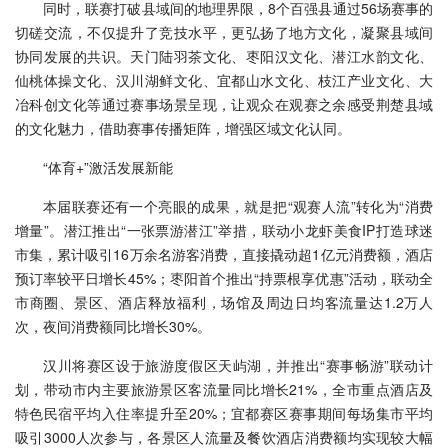
同时，联赛打破县域间的地理界限，8个百强县通过56场赛事的
切磋交流，不仅提升了竞技水平，更弘扬了地方文化，凝聚县域间
协同发展的共识。天门陆羽茶文化、枣阳汉文化、潜江水韵文化、
仙桃体操文化、汉川湖鲜文化、宜都山水文化、枝江产业文化、大
冶科创文化等通过赛事场景呈现，让观众在观赛之余感受荆楚县域
的文化魅力，借助赛事传播矩阵，增强区域文化认同。
“体育+”激活发展新能
本届联赛还有一个亮眼的成果，就是把“观赛人流”转化为“消费
增量”。潜江推出“一张票游潜江”举措，联动小龙虾美食IP打造球迷
市集，累计吸引16万余名游客消费，直接撬动超1亿元消费额，酒店
预订率较平日增长45%；枣阳首个推出“持票根享优惠”活动，联动全
市商圈、景区、酒店释放福利，场馆及周边日均客流量达1.2万人
次，夜间消费额同比增长30%。
汉川将赛区设于旅游度假区天屿湖，并推出“赛事畅游”联动计
划，带动市内主要旅游景区客流量同比增长21%，全市重点酒店及
特色民宿平均入住率提升至20%；宜都赛区赛事期间每场集市平均
吸引3000人次参与，各景区人流量及餐饮酒店消费额均实现较大幅