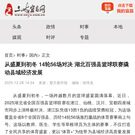
宜昌三峡融媒体中心主办
头条
政情
时事
本地
媒观
时评
专题
首页
>
时事
>
国内
>
正文
从盛夏到初冬 14轮56场对决 湖北百强县篮球联赛撬
动县域经济发展
2025-12-28 14:34
来源：​楚天都市报
编辑：胡伟龙
从盛夏到初冬，一场跨越数月的篮球盛宴圆满落幕。近日，
2025湖北省全国百强县篮球联赛在潜江、仙桃、汉川、宜都四座城
市同步上演终极对决。潜江队凭借13胜1负的战绩荣膺桂冠，为这场
覆盖全省8个全国百强县、历经14轮56场激烈鏖战的体育赛事画上句
号。这场以教师、医生、学生等草根球员为主体的赛事，不仅打造
了全民共享的体育盛宴，更以“体育+”为纽带为县域经济高质量发展