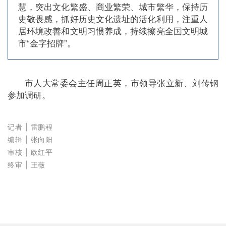
慧，突出文化繁盛、商业繁荣、城市繁华，保持历
史敬畏感，抓好历史文化遗址的活化利用，注重人
居环境改善和文明习惯养成，持续擦亮全国文明城
市“金字招牌”。
市人大常委会主任周正英，市领导张立新、刘传钢
参加调研。
记者 | 雷鹏程
编辑
| 张向阳
审核 |
欧红平
终审 | 王薇