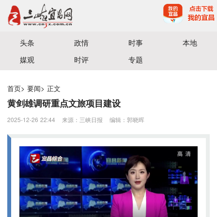
宜昌三峡融媒体中心主办
头条
政情
时事
本地
媒观
时评
专题
首页
>
要闻
>
正文
黄剑雄调研重点文旅项目建设
2025-12-26 22:44
来源：三峡日报
编辑：郭晓晖